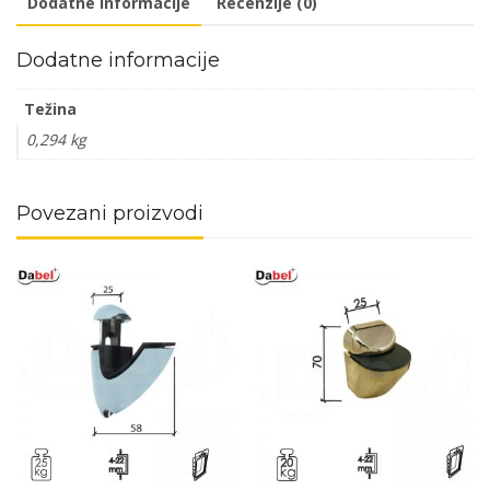
Dodatne informacije
Recenzije (0)
količina
Dodatne informacije
Težina
0,294 kg
Povezani proizvodi