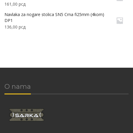
161,00
рсд
Navlaka za nogare stolica SN5 Crna fi25mm (4kom)
DP1
136,00
рсд
O nama