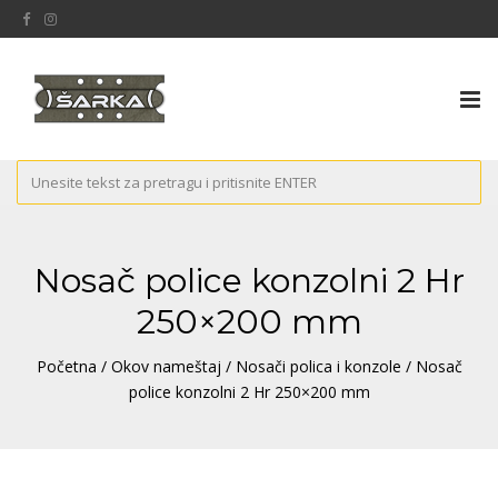
Tog
nav
Nosač police konzolni 2 Hr
250×200 mm
Početna
/
Okov nameštaj
/
Nosači polica i konzole
/ Nosač
police konzolni 2 Hr 250×200 mm