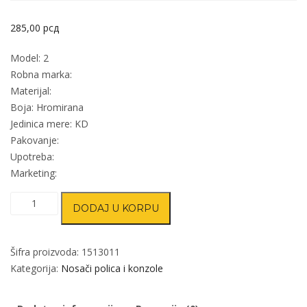
285,00
рсд
Model: 2
Robna marka:
Materijal:
Boja: Hromirana
Jedinica mere: KD
Pakovanje:
Upotreba:
Marketing:
Nosač
DODAJ U KORPU
police
konzolni
2
Šifra proizvoda:
1513011
Hr
Kategorija:
Nosači polica i konzole
250x200
mm