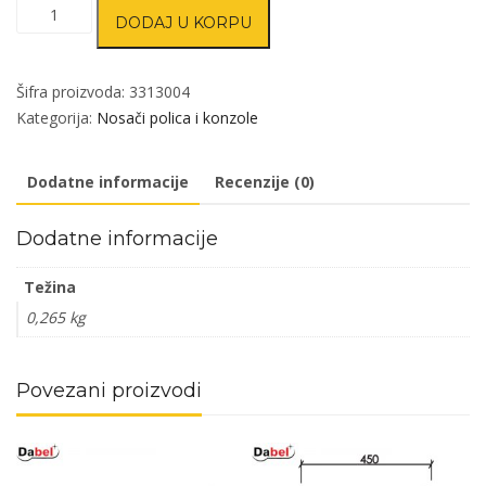
Nosač
DODAJ U KORPU
za
staklenu
policu
Šifra proizvoda:
3313004
UNIVERZAL
Kategorija:
Nosači polica i konzole
Ms
42/58/42/4-
Dodatne informacije
Recenzije (0)
22mm
(2kom)
Dodatne informacije
25kg
DBP2
Težina
količina
0,265 kg
Povezani proizvodi