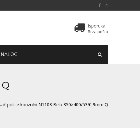
Isporuka
Brza pošta
 NALOG
 Q
sač police konzolni N1103 Bela 350×400/53/0,9mm Q