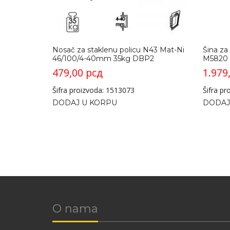
Nosač za staklenu policu N43 Mat-Ni
Šina za
46/100/4-40mm 35kg DBP2
M5820 
479,00
рсд
1.979
Šifra proizvoda: 1513073
Šifra p
DODAJ U KORPU
DODAJ
O nama