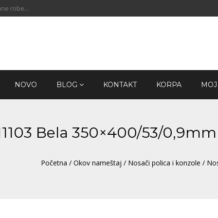
ne robe...
NOVO
BLOG
KONTAKT
KORPA
MOJ
 N1103 Bela 350×400/53/0,9mm
Početna
/
Okov nameštaj
/
Nosači polica i konzole
/ No