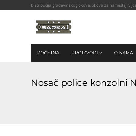
Distribucija građevinskog okova, okova za nameštaj, vijča
POČETNA
PROIZVODI
O NAMA
Nosač police konzolni