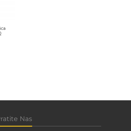
ica
Q
ratite Nas