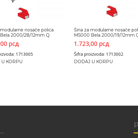
 modularne nosače polica
Šina za modularne nosače pol
Bela 2000/28/12mm Q
M5000 Bela 2000/19/12mm 
,00
рсд
1.723,00
рсд
roizvoda: 1713005
Šifra proizvoda: 1713002
 U KORPU
DODAJ U KORPU
P