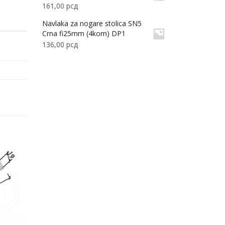
161,00
рсд
Navlaka za nogare stolica SN5
Crna fi25mm (4kom) DP1
136,00
рсд