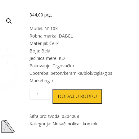
344,00
рсд
Model: N1103
Robna marka: DABEL
Materijal: Čelik
Boja: Bela
Jedinica mere: KD
Pakovanje: Trgovačko
Upotreba: beton/keramika/blok/cigla/gips
Marketing: /
Nosač
DODAJ U KORPU
police
konzolni
N1103
Šifra proizvoda:
0204008
Bela
Kategorija:
Nosači polica i konzole
350x400/53/0,9mm
Q