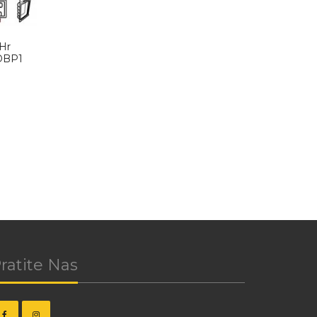
 Hr
DBP1
ratite Nas