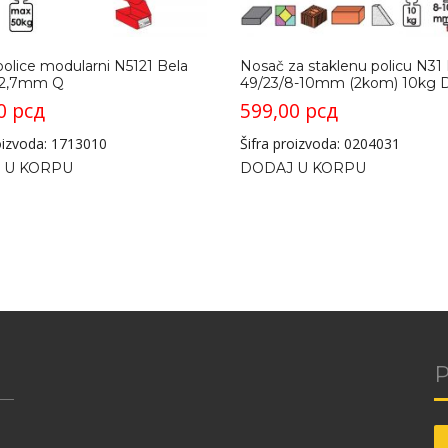
olice modularni N5121 Bela
Nosač za staklenu policu N31
/2,7mm Q
49/23/8-10mm (2kom) 10kg 
00
рсд
599,00
рсд
roizvoda: 1713010
Šifra proizvoda: 0204031
 U KORPU
DODAJ U KORPU
P