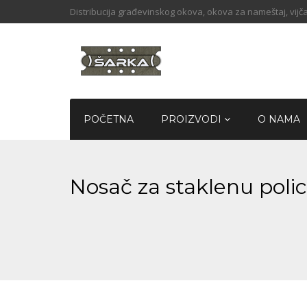
Distribucija građevinskog okova, okova za nameštaj, vijča
POČETNA
PROIZVODI
O NAMA
Nosač za staklenu pol