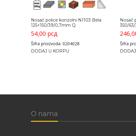
Nosač police konzolni N1103 Bela
Nosač p
125×150/39/0,7mm Q
350/63
54,00
рсд
246,
Šifra proizvoda: 0204028
Šifra p
DODAJ U KORPU
DODAJ
O nama