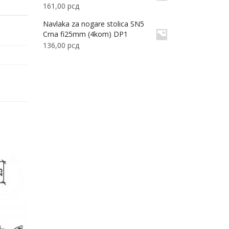
161,00
рсд
Navlaka za nogare stolica SN5
Crna fi25mm (4kom) DP1
136,00
рсд