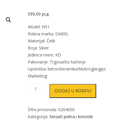
599,00
рсд
Model: N51
Robna marka: DABEL
Materijal: Čelik
Boja: Silver
Jedinica mere: KD
Pakovanje: Trgovačko kačenje
Upotreba: beton/keramika/blok/cigla/gips
Marketing:
Nosač
DODAJ U KORPU
za
staklenu
policu
Šifra proizvoda:
0204050
N51
Kategorija:
Nosači polica i konzole
Silver
4-