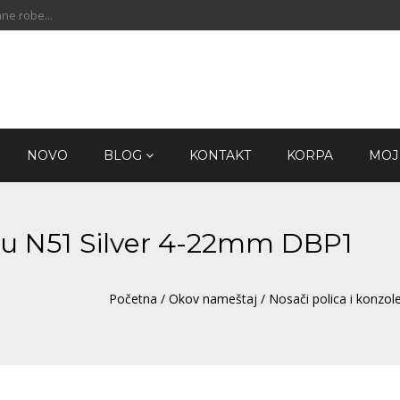
ne robe...
NOVO
BLOG
KONTAKT
KORPA
MOJ
icu N51 Silver 4-22mm DBP1
Početna
/
Okov nameštaj
/
Nosači polica i konzol