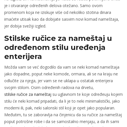
je i otvaranje određenih delova otežano. Samo ovom
promenom koja ne iziskuje više od nekoliko stotina dinara
imaćete utisak kao da dobijate sasvim novi komad nameštaja,
jer dobija svežiji izgled.
Stilske ručice za nameštaj u
određenom stilu uređenja
enterijera
Možda vam se već dogodilo da vam se neki komad nameštaja
jako dopadne, poput neke komode, ormara, ali se na kraju ne
odlučite za njega, jer vam se ne uklapa u ostatak enterijera
svojim stilom. Osim određenih radova na drvetu,
stilske ručice za nameštaj
su uglavnom te koje određeuju kojem
stilu će neki komad pripadati, da li je to neki minimalistički, jako
moderni ili, pak, neki salonski stil koji je opet jako popularan.
Međutim, tu se zaboravlja na činjenicu da su ručice za nameštaj
poput potrošne robe i da se samostalno menjaju, a da ih sami