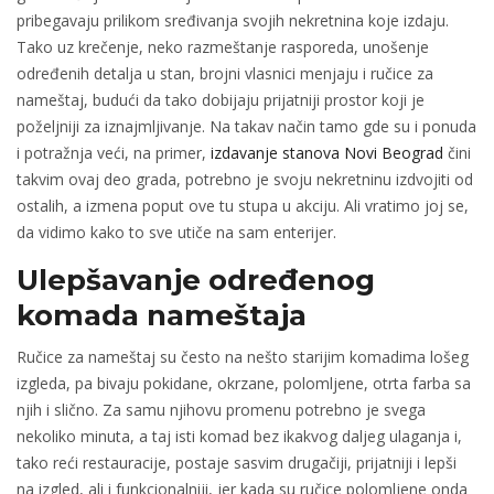
pribegavaju prilikom sređivanja svojih nekretnina koje izdaju.
Tako uz krečenje, neko razmeštanje rasporeda, unošenje
određenih detalja u stan, brojni vlasnici menjaju i ručice za
nameštaj, budući da tako dobijaju prijatniji prostor koji je
poželjniji za iznajmljivanje. Na takav način tamo gde su i ponuda
i potražnja veći, na primer,
izdavanje stanova Novi Beograd
čini
takvim ovaj deo grada, potrebno je svoju nekretninu izdvojiti od
ostalih, a izmena poput ove tu stupa u akciju. Ali vratimo joj se,
da vidimo kako to sve utiče na sam enterijer.
Ulepšavanje određenog
komada nameštaja
Ručice za nameštaj su često na nešto starijim komadima lošeg
izgleda, pa bivaju pokidane, okrzane, polomljene, otrta farba sa
njih i slično. Za samu njihovu promenu potrebno je svega
nekoliko minuta, a taj isti komad bez ikakvog daljeg ulaganja i,
tako reći restauracije, postaje sasvim drugačiji, prijatniji i lepši
na izgled, ali i funkcionalniji, jer kada su ručice polomljene onda