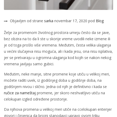
Objavljen od strane
sarka
novembar 17, 2020 pod
Blog
Želje za promenom životnog prostora umeju često da se jave,
bez obzira na to da li ste u skorije vreme uvodili neke izmene ili
je od toga prošlo više vremena. Međutim, česta velika ulaganja
u većini slučajeva nisu moguća, ali i kada jesu, ona nisu isplativa,
jer se pretvaraju u ogromna ulaganja kod kojih se nakon nekog
vremena javljaju samo gubici.
Međutim, neke manje, sitne promene koje utiču u velikoj meri,
možete raditi uvek, iz godišnjeg doba u godišnje doba, na
godišnjem nivou i slično. Jedna od njih je definitivno i kada se
ručice za nameštaj
promene, jer skoro neshvatljivo utiču na
celokupan izgled određene prostorije.
Da njihova promena u velikoj meri utiče na ccelokupan enterijer
govori i činjenica da brojni stanodavci upravo ovom triku