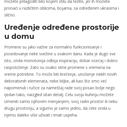
možete prilagoditi bilo kojem stilu da težite, jer ih možete
pronaći u različitim oblicima, bojama, sa određenim ukrasima i
slično.
Uređenje određene prostorije
u domu
Promene su jako važne za normalno funkcionisanje i
posedovanje neke svežine u svakom danu. Kada je dugo sve
isto, onda monotonija odbija inspiraciju, dobar osećaj i dobro
raspoloženje. Zato su ovako sitne promene s vremena na
vreme potrebne. To može biti krečenje, unošenje nekih novih
dekorativnih elemenata, neke biljke, ali kao što smo već
napomenuli i ručice za nameštaj rade svoj posao bolje nego
ijedan tako, naizgled sitan detalj. Celu svoju kuhinju možete
izmeniti samo njihovim menjanjem, svoj radni prostor ili neku
drugu prostoriju, a sigurno je samo jedno, da ćete onda u
njemu daleko više uživati i imati uspeha.