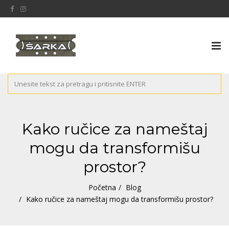
Tog
nav
Kako ručice za nameštaj
mogu da transformišu
prostor?
Početna
Blog
Kako ručice za nameštaj mogu da transformišu prostor?