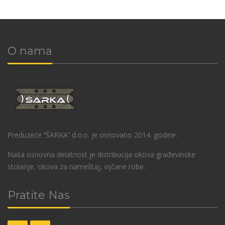
O nama
Preduzeće ‘’ŠARKA’’ d.o.o. je osnovano 2014. godine.
Naša osnovna delatnost je distribucija okova građevinske
stolarije, okova za nameštaj, vijčane robe.
Pratite Nas