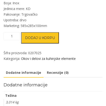
Boja: Inox
Jedinica mere: KD
Pakovanje: Trgovačko
Upotreba: drvo
Marketing: 585x285x100mm
Držač
DODAJ U KORPU
posuđa
KE15
količina
Šifra proizvoda:
0207025
Kategorija:
Okov i delovi za kuhinjske elemente
Dodatne informacije
Recenzije (0)
Dodatne informacije
Težina
3,014 kg