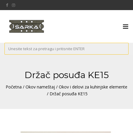
Tog
nav
Držač posuđa KE15
Početna
/
Okov nameštaj
/
Okov i delovi za kuhinjske elemente
/ Držač posuđa KE15