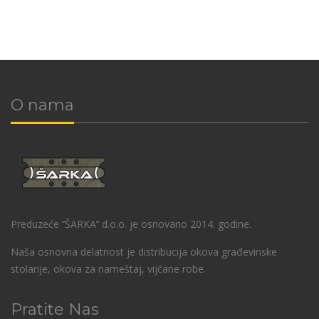
O nama
Preduzeće ‘’ŠARKA’’ d.o.o. je osnovano 2014. godine.
Naša osnovna delatnost je distribucija okova građevinske
stolarije, okova za nameštaj, vijčane robe.
Pratite Nas