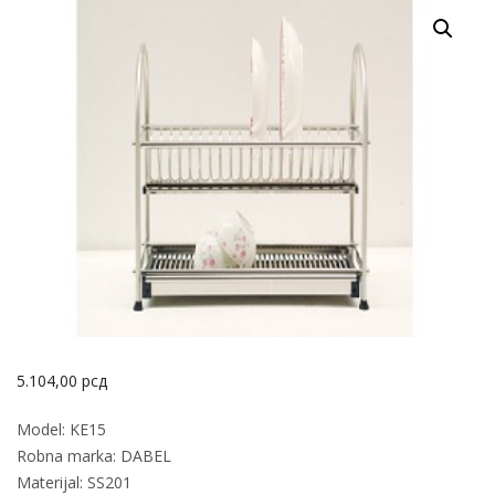
5.104,00
рсд
Model: KE15
Robna marka: DABEL
Materijal: SS201