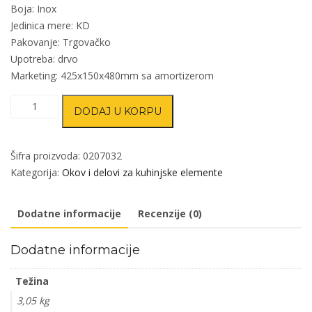
Boja: Inox
Jedinica mere: KD
Pakovanje: Trgovačko
Upotreba: drvo
Marketing: 425x150x480mm sa amortizerom
Element
DODAJ U KORPU
za
kuhinju
KE22
Šifra proizvoda:
0207032
količina
Kategorija:
Okov i delovi za kuhinjske elemente
Dodatne informacije
Recenzije (0)
Dodatne informacije
Težina
3,05 kg