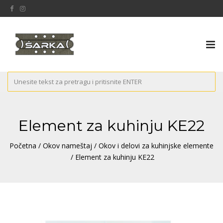
Tog
nav
Element za kuhinju KE22
Početna
/
Okov nameštaj
/
Okov i delovi za kuhinjske elemente
/ Element za kuhinju KE22