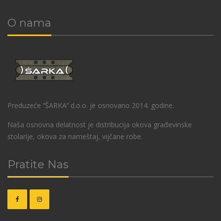
O nama
Preduzeće ‘’ŠARKA’’ d.o.o. je osnovano 2014. godine.
Naša osnovna delatnost je distribucija okova građevinske
stolarije, okova za nameštaj, vijčane robe.
Pratite Nas