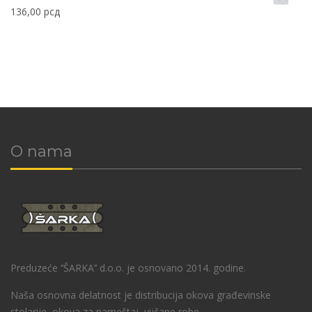
136,00
рсд
O nama
Preduzeće ‘’ŠARKA’’ d.o.o. je osnovano 2014. godine.
Naša osnovna delatnost je distribucija okova građevinske
stolarije, okova za nameštaj, vijčane robe.