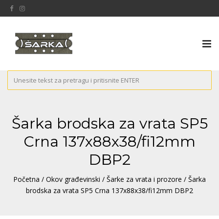
Tog
nav
Šarka brodska za vrata SP5
Crna 137x88x38/fi12mm
DBP2
Početna
/
Okov građevinski
/
Šarke za vrata i prozore
/ Šarka
brodska za vrata SP5 Crna 137x88x38/fi12mm DBP2