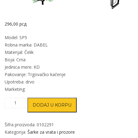
296,00
рсд
Model: SP5
Robna marka: DABEL
Materijal: Čelik
Boja: Crna
Jedinica mere: KD
Pakovanje: Trgovačko kačenje
Upotreba: drvo
Marketing:
Šarka
DODAJ U KORPU
brodska
za
vrata
Šifra proizvoda:
0102291
SP5
Kategorija:
Šarke za vrata i prozore
Crna