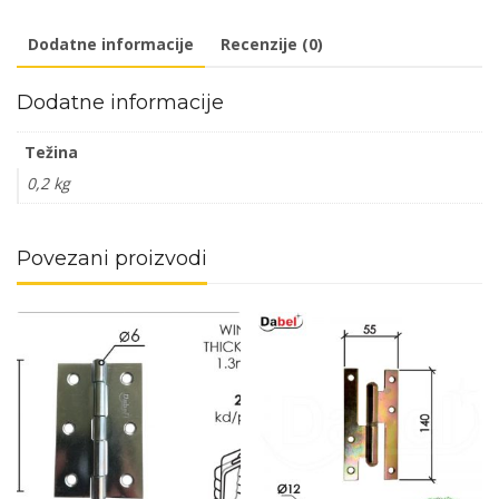
137x88x38/fi12mm
Dodatne informacije
Recenzije (0)
DBP2
količina
Dodatne informacije
Težina
0,2 kg
Povezani proizvodi