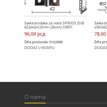
Šarka brodska za vrata SP9003 ZnB
Šarka b
62,5x42x1,3mm (2kom) DBP1
x160x6
96,00
рсд
78,0
Šifra proizvoda: 0102088
Šifra p
DODAJ U KORPU
DODAJ
O nama