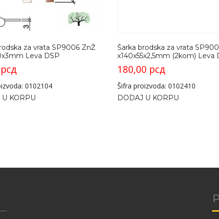
rodska za vrata SP9006 ZnŽ
Šarka brodska za vrata SP90
0x3mm Leva DSP
x140x55x2,5mm (2kom) Leva
0
рсд
180,00
рсд
roizvoda: 0102104
Šifra proizvoda: 0102410
 U KORPU
DODAJ U KORPU
P