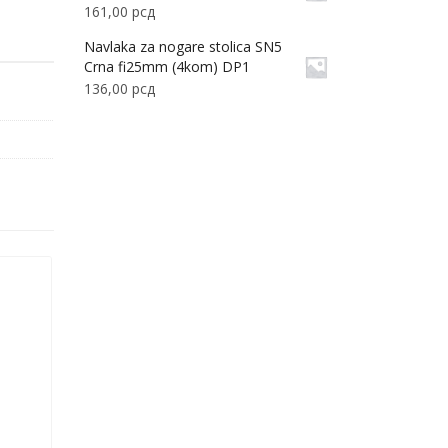
161,00
рсд
Navlaka za nogare stolica SN5
Crna fi25mm (4kom) DP1
136,00
рсд