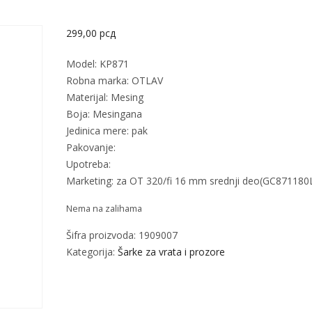
299,00
рсд
Model: KP871
Robna marka: OTLAV
Materijal: Mesing
Boja: Mesingana
Jedinica mere: pak
Pakovanje:
Upotreba:
Marketing: za OT 320/fi 16 mm srednji deo(GC871180
Nema na zalihama
Šifra proizvoda:
1909007
Kategorija:
Šarke za vrata i prozore