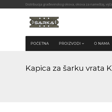
Distribucija građevinskog okova, okova za nameštaj, vijča
POČETNA
PROIZVODI
O NAMA
Kapica za šarku vrata 