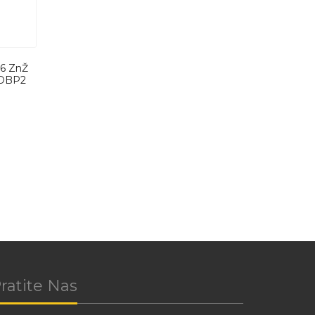
06 ZnŽ
 DBP2
ratite Nas