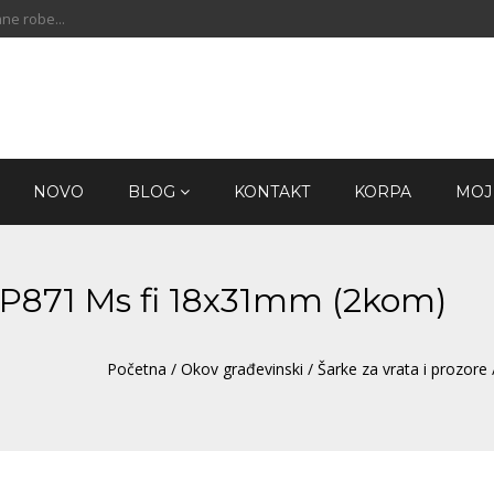
ne robe...
NOVO
BLOG
KONTAKT
KORPA
MOJ
KP871 Ms fi 18x31mm (2kom)
Početna
/
Okov građevinski
/
Šarke za vrata i prozore