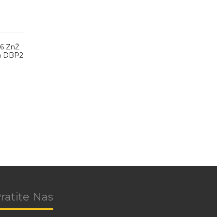
06 ZnŽ
a DBP2
ratite Nas