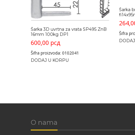
Šarka b
fi14x9
264,
Šarka 3D uvrtna za vrata SP495 ZnB
Šifra p
16mm 100kg DP1
DODAJ
600,00
рсд
Šifra proizvoda: 0102041
DODAJ U KORPU
O nama