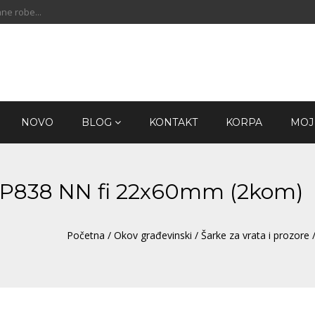
ne robe...
NOVO
BLOG
KONTAKT
KORPA
MOJ
 KP838 NN fi 22x60mm (2kom)
Početna
/
Okov građevinski
/
Šarke za vrata i prozore
/