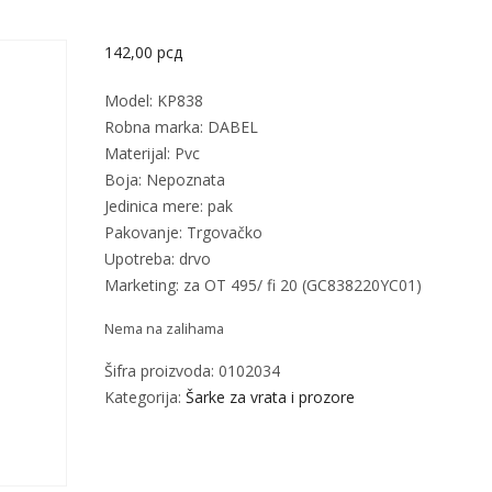
142,00
рсд
Model: KP838
Robna marka: DABEL
Materijal: Pvc
Boja: Nepoznata
Jedinica mere: pak
Pakovanje: Trgovačko
Upotreba: drvo
Marketing: za OT 495/ fi 20 (GC838220YC01)
Nema na zalihama
Šifra proizvoda:
0102034
Kategorija:
Šarke za vrata i prozore