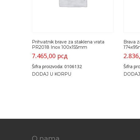
Prihvatnik brave za staklena vrata
Brava z
PR2018 Inox 100x155mm
174x9
7.465,00
рсд
2.836
Šifra proizvoda: 0106132
Šifra p
DODAJ U KORPU
DODAJ
O nama