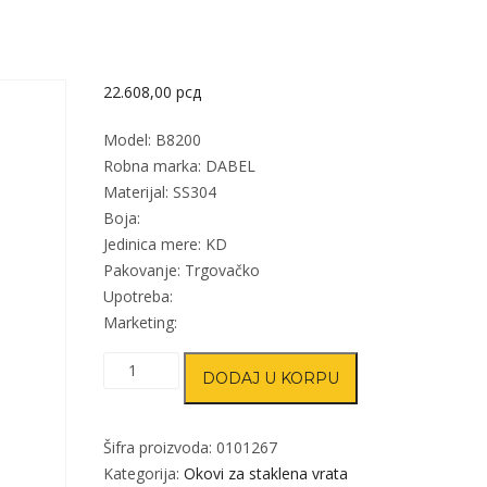
22.608,00
рсд
Model: B8200
Robna marka: DABEL
Materijal: SS304
Boja:
Jedinica mere: KD
Pakovanje: Trgovačko
Upotreba:
Marketing:
Brava
DODAJ U KORPU
za
staklena
vrata
Šifra proizvoda:
0101267
B8200
Kategorija:
Okovi za staklena vrata