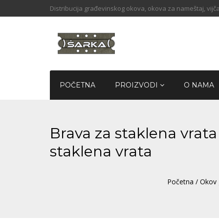
Distribucija građevinskog okova, okova za nameštaj, vijča
POČETNA
PROIZVODI
O NAMA
Brava za staklena vrat
staklena vrata
Početna
/
Okov 