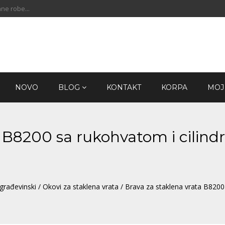
ne robe...
NOVO
BLOG
KONTAKT
KORPA
MOJ
a B8200 sa rukohvatom i cilind
građevinski
/
Okovi za staklena vrata
/ Brava za staklena vrata B8200 