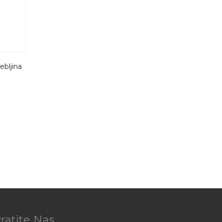
ebljina
ratite Nas