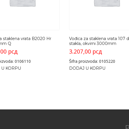
a staklena vrata B2020 Hr
Vođica za staklena vrata 107 d
5mm Q
stakla, okvirni 3000mm
,00
рсд
3.207,00
рсд
roizvoda: 0106110
Šifra proizvoda: 0105220
 U KORPU
DODAJ U KORPU
P