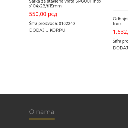
Šarka za staklena vrata SP8001 Inox
x104x28/fi15mm
550,00
рсд
Odbojni
Šifra proizvoda: 0102240
Inox
1.632
DODAJ U KORPU
Šifra p
DODAJ
O nama