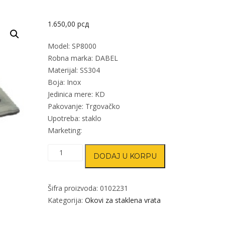
1.650,00
рсд
Model: SP8000
Robna marka: DABEL
Materijal: SS304
Boja: Inox
Jedinica mere: KD
Pakovanje: Trgovačko
Upotreba: staklo
Marketing:
Šarka
DODAJ U KORPU
za
staklena
vrata
Šifra proizvoda:
0102231
SP8000
Kategorija:
Okovi za staklena vrata
Inox
90x50mm