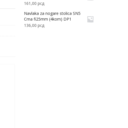
161,00
рсд
Navlaka za nogare stolica SN5
Crna fi25mm (4kom) DP1
136,00
рсд