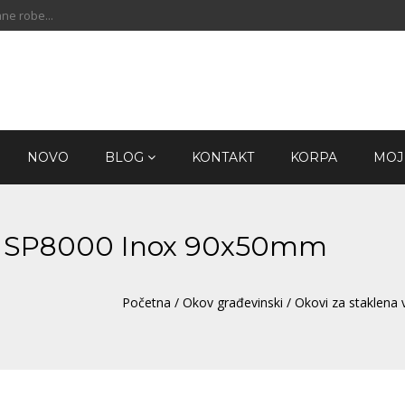
ne robe...
NOVO
BLOG
KONTAKT
KORPA
MOJ
ta SP8000 Inox 90x50mm
Početna
/
Okov građevinski
/
Okovi za staklena 