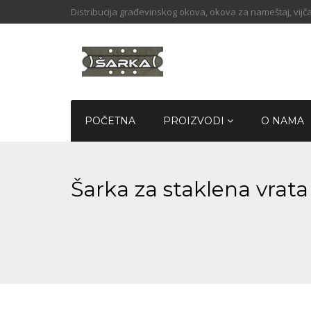
Distribucija građevinskog okova, okova za nameštaj, vijča
POČETNA
PROIZVODI
O NAMA
Šarka za staklena vra