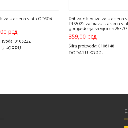
k za staklena vrata OD504
Prihvatnik brave za staklena v
PR2022 za bravu staklena vra
gornja-donja sa vijcima 25×70
,00
рсд
359,00
рсд
roizvoda: 0105222
Šifra proizvoda: 0106148
 U KORPU
DODAJ U KORPU
P