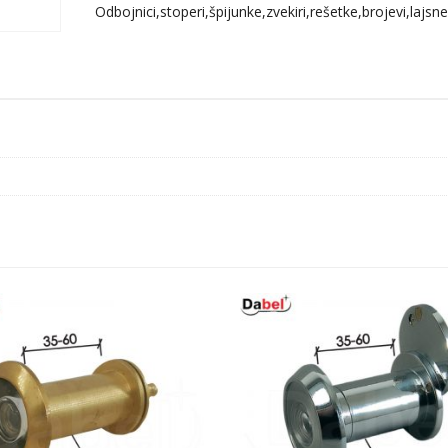
Braon
Odbojnici,stoperi,špijunke,zvekiri,rešetke,brojevi,lajsne
fi60/12mm
(2kom)
montaža
lepak+vijak
DBP1
količina