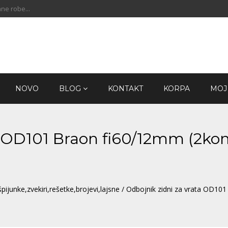
ne robe...
NOVO
BLOG
KONTAKT
KORPA
MOJ
ta OD101 Braon fi60/12mm (2ko
pijunke,zvekiri,rešetke,brojevi,lajsne
/ Odbojnik zidni za vrata OD10