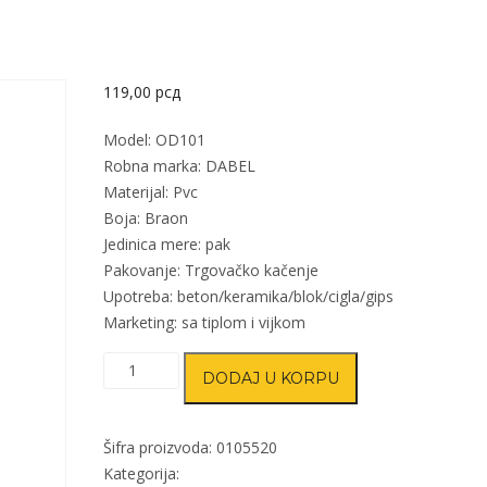
119,00
рсд
Model: OD101
Robna marka: DABEL
Materijal: Pvc
Boja: Braon
Jedinica mere: pak
Pakovanje: Trgovačko kačenje
Upotreba: beton/keramika/blok/cigla/gips
Marketing: sa tiplom i vijkom
Odbojnik
DODAJ U KORPU
zidni
za
vrata
Šifra proizvoda:
0105520
OD101
Kategorija: