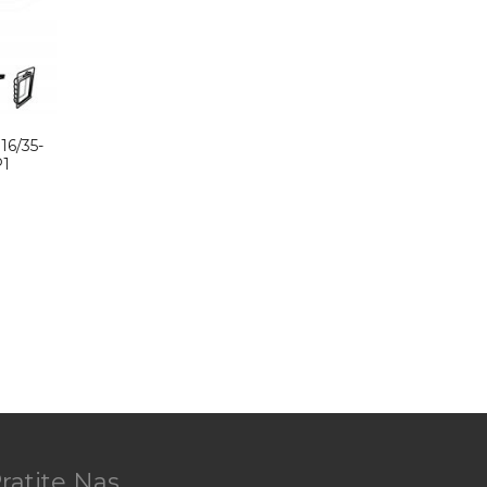
16/35-
1
ratite Nas