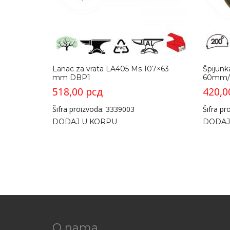
Lanac za vrata LA405 Ms 107×63
Špijunk
mm DBP1
60mm/2
518,00
рсд
420,
Šifra proizvoda: 3339003
Šifra p
DODAJ U KORPU
DODAJ
O nama