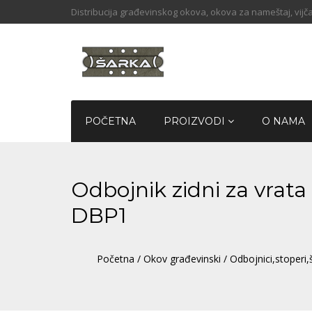
Distribucija građevinskog okova, okova za nameštaj, vijča
POČETNA
PROIZVODI
O NAMA
Odbojnik zidni za vra
DBP1
Početna
/
Okov građevinski
/
Odbojnici,stoperi,š