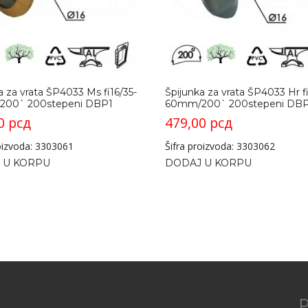
a za vrata ŠP4033 Ms fi16/35-
Špijunka za vrata ŠP4033 Hr fi
00` 200stepeni DBP1
60mm/200` 200stepeni DBP
00
рсд
479,00
рсд
roizvoda: 3303061
Šifra proizvoda: 3303062
 U KORPU
DODAJ U KORPU
P