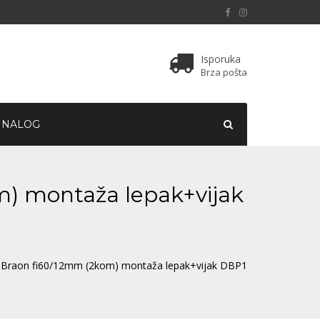
Isporuka
Brza pošta
 NALOG
m) montaža lepak+vijak
1 Braon fi60/12mm (2kom) montaža lepak+vijak DBP1