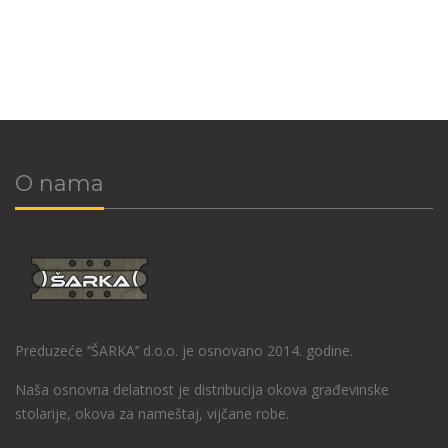
O nama
Preduzeće ‘’ŠARKA’’ d.o.o. je osnovano 2014. godine.
Naša osnovna delatnost je distribucija okova građevinske
stolarije, okova za nameštaj, vijčane robe.