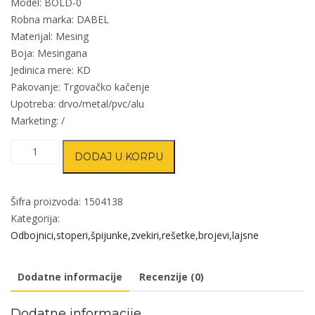
Model: BOLD-0
Robna marka: DABEL
Materijal: Mesing
Boja: Mesingana
Jedinica mere: KD
Pakovanje: Trgovačko kačenje
Upotreba: drvo/metal/pvc/alu
Marketing: /
Kućni
DODAJ U KORPU
broj
BOLD-
0
Šifra proizvoda:
1504138
Ms
Kategorija:
50mm
Odbojnici,stoperi,špijunke,zvekiri,rešetke,brojevi,lajsne
DSP
količina
Dodatne informacije
Recenzije (0)
Dodatne informacije