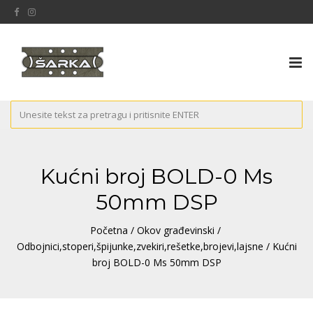
Tog
nav
Kućni broj BOLD-0 Ms
50mm DSP
Početna
/
Okov građevinski
/
Odbojnici,stoperi,špijunke,zvekiri,rešetke,brojevi,lajsne
/ Kućni
broj BOLD-0 Ms 50mm DSP