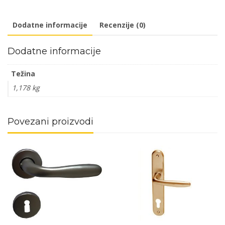
Ni
8x8/90mm
Dodatne informacije
Recenzije (0)
Cil
Q
Dodatne informacije
količina
Težina
1,178 kg
Povezani proizvodi