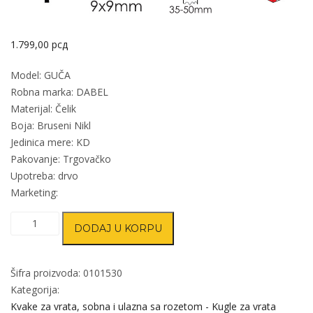
1.799,00
рсд
Model: GUČA
Robna marka: DABEL
Materijal: Čelik
Boja: Bruseni Nikl
Jedinica mere: KD
Pakovanje: Trgovačko
Upotreba: drvo
Marketing:
Kvaka
DODAJ U KORPU
šild
za
vrata
Šifra proizvoda:
0101530
GUČA
Kategorija:
B-
Kvake za vrata, sobna i ulazna sa rozetom - Kugle za vrata