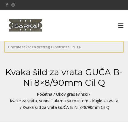
Tog
nav
Kvaka šild za vrata GUČA B-
Ni 8×8/90mm Cil Q
Početna
/
Okov građevinski
/
Kvake za vrata, sobna i ulazna sa rozetom - Kugle za vrata
/ Kvaka šild za vrata GUČA B-Ni 8×8/90mm Cil Q