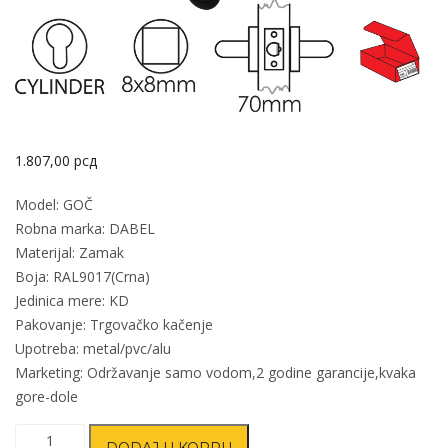
1.807,00
рсд
Model: GOČ
Robna marka: DABEL
Materijal: Zamak
Boja: RAL9017(Crna)
Jedinica mere: KD
Pakovanje: Trgovačko kačenje
Upotreba: metal/pvc/alu
Marketing: Održavanje samo vodom,2 godine garancije,kvaka
gore-dole
Kvaka