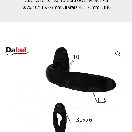
/ Kvaka rozeta za alu vrata GOČ RAL9017Cr
30/76/10/115/8/9mm Cil vrata 40 i 70mm DBP3