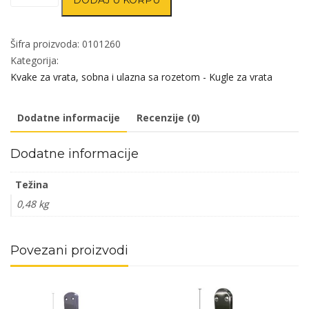
DODAJ U KORPU
rozeta
za
alu
Šifra proizvoda:
0101260
vrata
Kategorija:
GOČ
Kvake za vrata, sobna i ulazna sa rozetom - Kugle za vrata
RAL9017Cr
30/76/10/115/8/9mm
Dodatne informacije
Recenzije (0)
Cil
vrata
Dodatne informacije
40
i
Težina
70mm
0,48 kg
DBP3
količina
Povezani proizvodi