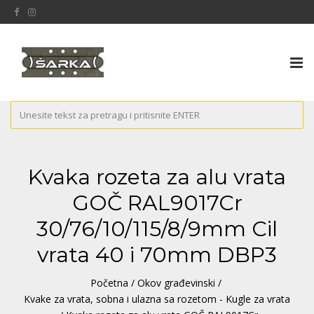
Tog
nav
Kvaka rozeta za alu vrata
GOČ RAL9017Cr
30/76/10/115/8/9mm Cil
vrata 40 i 70mm DBP3
Početna
/
Okov građevinski
/
Kvake za vrata, sobna i ulazna sa rozetom - Kugle za vrata