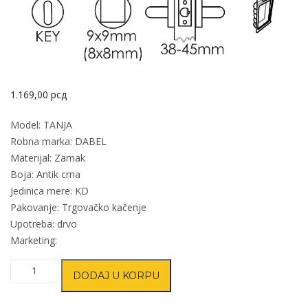
1.169,00
рсд
Model: TANJA
Robna marka: DABEL
Materijal: Zamak
Boja: Antik crna
Jedinica mere: KD
Pakovanje: Trgovačko kačenje
Upotreba: drvo
Marketing:
Kvaka
DODAJ U KORPU
rozeta
za