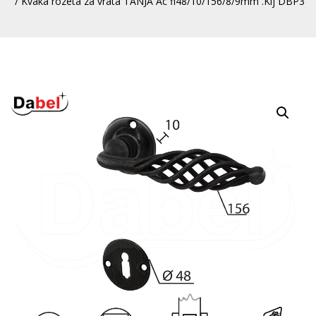
/ Kvaka rozeta za vrata TANJA Ac fi48/10/156/8/9mm .Klj DBP3