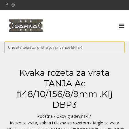
Tog
nav
Kvaka rozeta za vrata
TANJA Ac
fi48/10/156/8/9mm .Klj
DBP3
Početna
/
Okov građevinski
/
Kvake za vrata, sobna i ulazna sa rozetom - Kugle za vrata