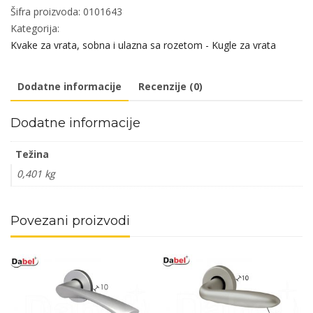
vrata
Šifra proizvoda:
0101643
TANJA
Kategorija:
Ac
Kvake za vrata, sobna i ulazna sa rozetom - Kugle za vrata
fi48/10/156/8/9mm
.Klj
Dodatne informacije
Recenzije (0)
DBP3
količina
Dodatne informacije
Težina
0,401 kg
Povezani proizvodi