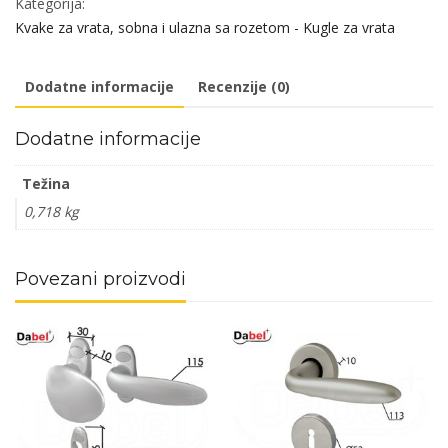
Kategorija:
Klj
Kvake za vrata, sobna i ulazna sa rozetom - Kugle za vrata
PVD
vrata
Dodatne informacije
Recenzije (0)
38-
55mm
Dodatne informacije
količina
Težina
0,718 kg
Povezani proizvodi