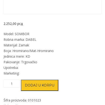
2.252,00
рсд
Model: SOMBOR
Robna marka: DABEL
Materijal: Zamak
Boja: Hromirano/Mat-Hromirano
Jedinica mere: KD
Pakovanje: Trgovačko
Upotreba:
Marketing:
Kvaka
DODAJ U KORPU
rozeta
za
vrata
Šifra proizvoda:
0101023
SOMBOR