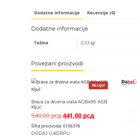
Dodatne informacije
Recenzije (0)
Dodatne informacije
Težina
0,53 kg
Povezani proizvodi
Akcija!
Brava za drvena vrata AGB490 AGB
Ključ
Originalna
Trenutna
540,00
рсд
441,00
рсд
cena
cena
Šifra proizvoda: 0106376
je
je:
DODAJ U KORPU