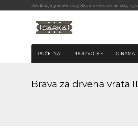
Distribucija građevinskog okova, okova za nameštaj, vijča
POČETNA
PROIZVODI
O NAMA
Brava za drvena vrata 