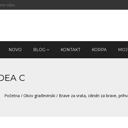
ne robe...
NOVO
BLOG
KONTAKT
KORPA
MOJ
IDEA C
Početna
/
Okov građevinski
/
Brave za vrata, cilindri za brave, prihv