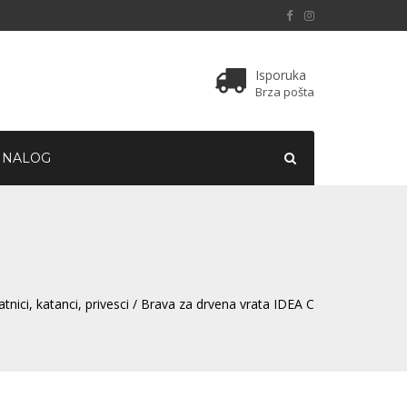
Isporuka
Brza pošta
 NALOG
atnici, katanci, privesci
/ Brava za drvena vrata IDEA C