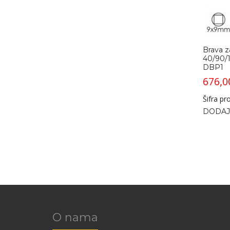
bila:
441,00 рсд.
540,00 рсд.
Brava z
40/90/1
DBP1
676,
Šifra p
DODAJ
O nama