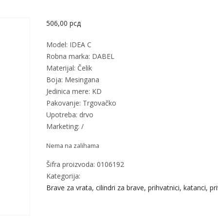
506,00
рсд
Model: IDEA C
Robna marka: DABEL
Materijal: Čelik
Boja: Mesingana
Jedinica mere: KD
Pakovanje: Trgovačko
Upotreba: drvo
Marketing: /
Nema na zalihama
Šifra proizvoda:
0106192
Kategorija:
Brave za vrata, cilindri za brave, prihvatnici, katanci, pr