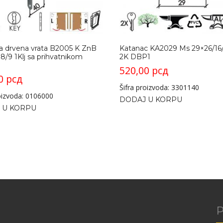
a drvena vrata B2005 K ZnB
Katanac KA2029 Ms 29×26/16
8/9 1Klj sa prihvatnikom
2K DBP1
520,00
рсд
00
рсд
Šifra proizvoda: 3301140
roizvoda: 0106000
DODAJ U KORPU
 U KORPU
P