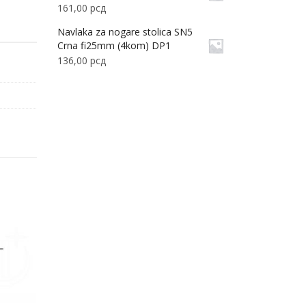
161,00
рсд
Navlaka za nogare stolica SN5
Crna fi25mm (4kom) DP1
136,00
рсд