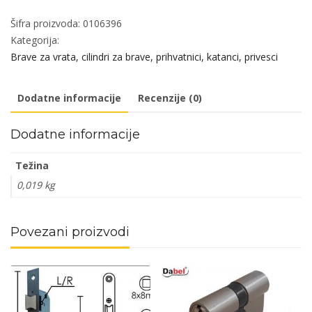
bravu
POLARIS
Šifra proizvoda:
0106396
EASY-
Kategorija:
MATIC
Brave za vrata, cilindri za brave, prihvatnici, katanci, privesci
POLARIS
količina
Dodatne informacije
Recenzije (0)
Dodatne informacije
Težina
0,019 kg
Povezani proizvodi