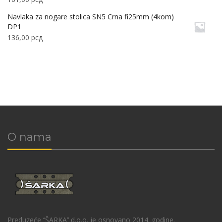
Navlaka za nogare stolica SN5 Crna fi25mm (4kom)
DP1
136,00
рсд
O nama
Preduzeće ‘’ŠARKA’’ d.o.o. je osnovano 2014. godine.