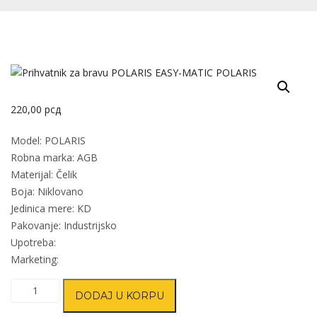
220,00
рсд
Model: POLARIS
Robna marka: AGB
Materijal: Čelik
Boja: Niklovano
Jedinica mere: KD
Pakovanje: Industrijsko
Upotreba:
Marketing:
Prihvatnik
DODAJ U KORPU
za