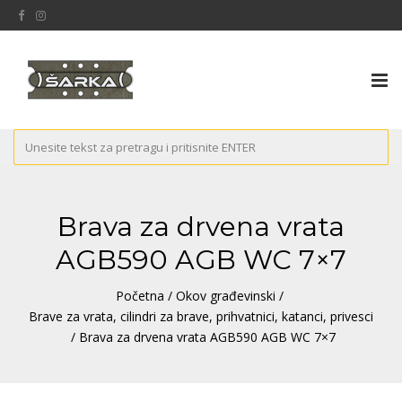
Tog
nav
Brava za drvena vrata
AGB590 AGB WC 7×7
Početna
/
Okov građevinski
/
Brave za vrata, cilindri za brave, prihvatnici, katanci, privesci
/ Brava za drvena vrata AGB590 AGB WC 7×7