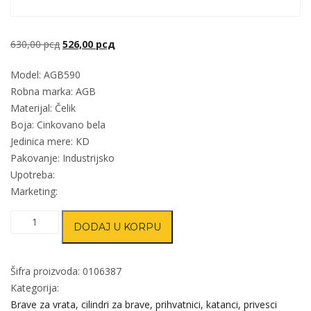
Originalna
Trenutna
630,00
рсд
526,00
рсд
cena
cena
Model: AGB590
je
je:
Robna marka: AGB
bila:
526,00 рсд.
Materijal: Čelik
630,00 рсд.
Boja: Cinkovano bela
Jedinica mere: KD
Pakovanje: Industrijsko
Upotreba:
Marketing:
Brava
DODAJ U KORPU
za
drvena
vrata
Šifra proizvoda:
0106387
AGB590
Kategorija:
AGB
Brave za vrata, cilindri za brave, prihvatnici, katanci, privesci