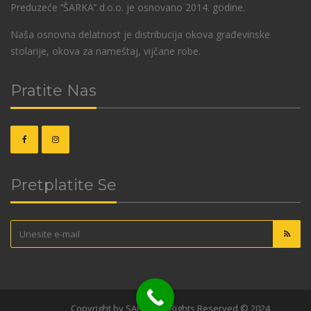
Preduzeće ‘’ŠARKA’’ d.o.o. je osnovano 2014. godine.
Naša osnovna delatnost je distribucija okova građevinske
stolarije, okova za nameštaj, vijčane robe.
Pratite Nas
Pretplatite Se
OKOVI
Copyright by SARKA. All Rights Reserved © 2024