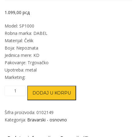
1.099,00
рсд
Model: SP1000
Robna marka: DABEL
Materijal: Čelik
Boja: Nepoznata
Jedinica mere: KD
Pakovanje: Trgovačko
Upotreba: metal
Marketing:
Šarka
DODAJ U KORPU
bravarska
za
vrata
Šifra proizvoda:
0102149
SP1000
Kategorija:
Bravarski - osnovno
NN
količina