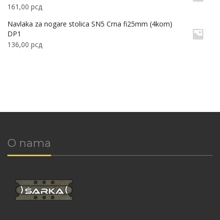
161,00
рсд
Navlaka za nogare stolica SN5 Crna fi25mm (4kom)
DP1
136,00
рсд
O nama