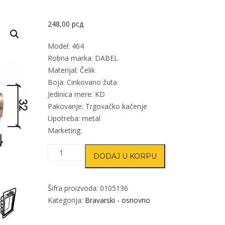
248,00
рсд
Model: 464
Robna marka: DABEL
Materijal: Čelik
Boja: Cinkovano žuta
Jedinica mere: KD
Pakovanje: Trgovačko kačenje
Upotreba: metal
Marketing:
Reza
DODAJ U KORPU
za
metalna
vrata
Šifra proizvoda:
0105136
464
Kategorija:
Bravarski - osnovno
ZnŽ
70/32/20/fi7mm