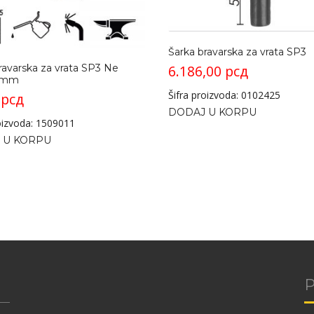
Šarka bravarska za vrata SP3
6.186,00
рсд
ravarska za vrata SP3 Ne
90mm
Šifra proizvoda: 0102425
0
рсд
DODAJ U KORPU
roizvoda: 1509011
 U KORPU
P