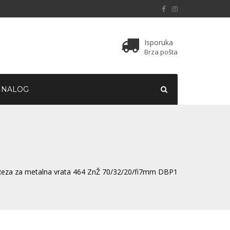
Isporuka
Brza pošta
 NALOG
1
Reza za metalna vrata 464 ZnŽ 70/32/20/fi7mm DBP1