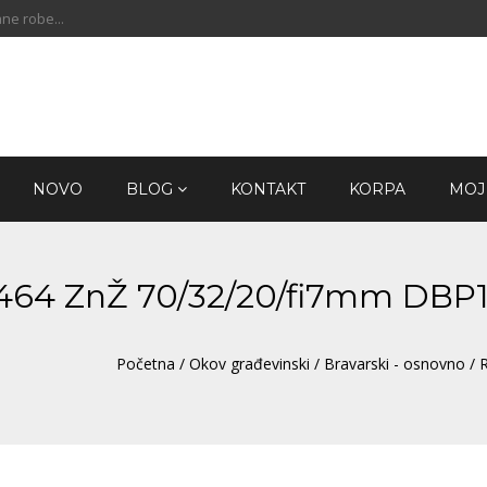
ne robe...
NOVO
BLOG
KONTAKT
KORPA
MOJ
 464 ZnŽ 70/32/20/fi7mm DBP
Početna
/
Okov građevinski
/
Bravarski - osnovno
/ 