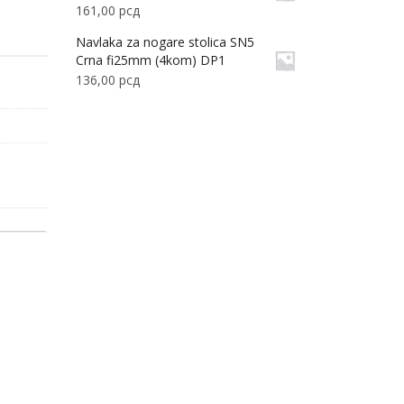
161,00
рсд
Navlaka za nogare stolica SN5
Crna fi25mm (4kom) DP1
136,00
рсд