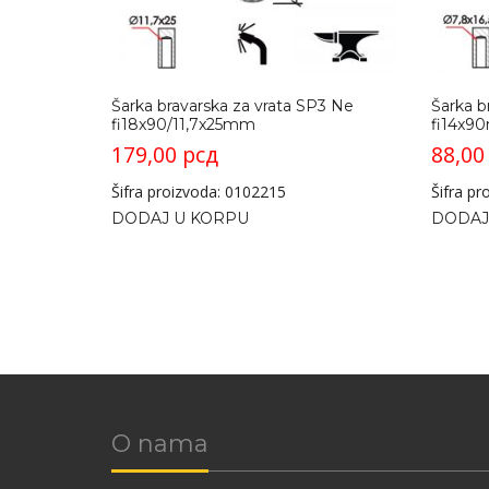
Šarka bravarska za vrata SP3 Ne
Šarka b
fi18x90/11,7x25mm
fi14x
179,00
рсд
88,0
Šifra proizvoda: 0102215
Šifra p
DODAJ U KORPU
DODAJ
O nama