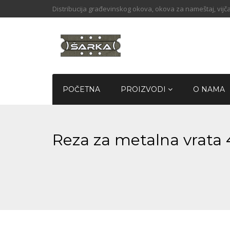
Distribucija građevinskog okova, okova za nameštaj, vijča
POČETNA
PROIZVODI
O NAMA
Reza za metalna vrata