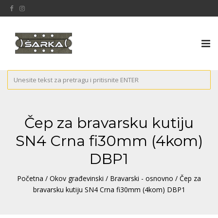
Tog
nav
Čep za bravarsku kutiju
SN4 Crna fi30mm (4kom)
DBP1
Početna
/
Okov građevinski
/
Bravarski - osnovno
/ Čep za
bravarsku kutiju SN4 Crna fi30mm (4kom) DBP1