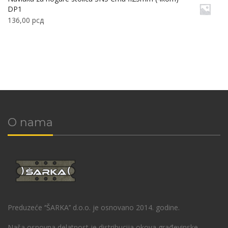
DP1
136,00
рсд
O nama
Preduzeće ‘’ŠARKA’’ d.o.o. je osnovano 2014. godine.
Naša osnovna delatnost je distribucija okova građevinske