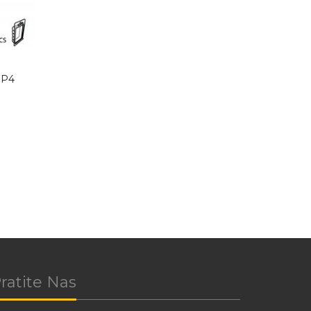
BP4
ratite Nas