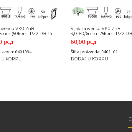
a ivericu VK0 ZnB
Vijak za ivericu VK0 ZnB
/6mm (50kom) PZ2 DBP4
3,0×50/6mm (25kom) PZ2 D
00
рсд
60,00
рсд
roizvoda: 0401094
Šifra proizvoda: 0401101
 U KORPU
DODAJ U KORPU
P