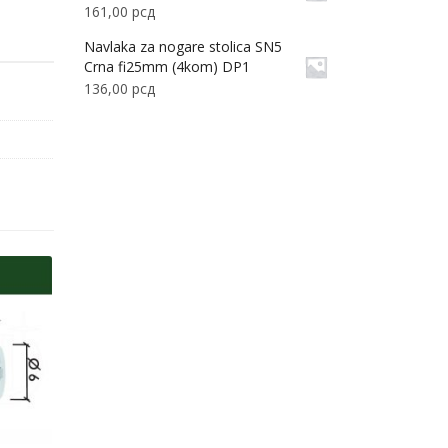
161,00
рсд
Navlaka za nogare stolica SN5
Crna fi25mm (4kom) DP1
136,00
рсд