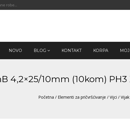
ne robe...
NOVO
BLOG
KONTAKT
KORPA
MOJ
 ZnB 4,2×25/10mm (10kom) PH3
Početna
/
Elementi za pričvršćivanje
/
Vijci
/ Vija