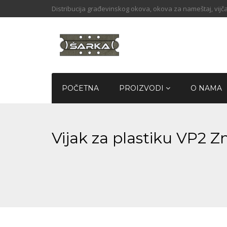
Distribucija građevinskog okova, okova za nameštaj, vijča
POČETNA
PROIZVODI
O NAMA
Vijak za plastiku VP2