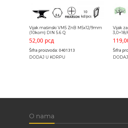
Vijak mašinski VM5 ZnB M5x12/9mm
Vijak z
(10kom) DIN 5.6 Q
3,0×18
52,00
рсд
119,
Šifra proizvoda: 0401313
Šifra p
DODAJ U KORPU
DODAJ
O nama