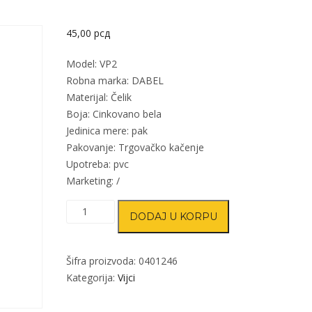
45,00
рсд
Model: VP2
Robna marka: DABEL
Materijal: Čelik
Boja: Cinkovano bela
Jedinica mere: pak
Pakovanje: Trgovačko kačenje
Upotreba: pvc
Marketing: /
Vijak
DODAJ U KORPU
za
plastiku
VP2
Šifra proizvoda:
0401246
ZnB
Kategorija:
Vijci
4,2x25/10mm
(10kom)