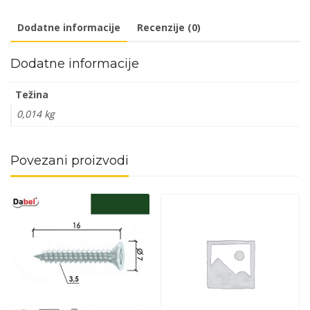
DIN
Dodatne informacije
Recenzije (0)
5.6
DBP4
Dodatne informacije
količina
Težina
0,014 kg
Povezani proizvodi