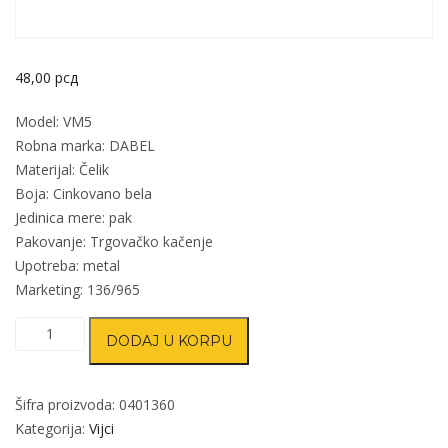
48,00
рсд
Model: VM5
Robna marka: DABEL
Materijal: Čelik
Boja: Cinkovano bela
Jedinica mere: pak
Pakovanje: Trgovačko kačenje
Upotreba: metal
Marketing: 136/965
Vijak
DODAJ U KORPU
mašinski
VM5
ZnB
Šifra proizvoda:
0401360
M4x16/7mm
Kategorija:
Vijci
(10kom)