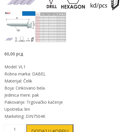
60,00
рсд
Model: VL1
Robna marka: DABEL
Materijal: Čelik
Boja: Cinkovano bela
Jedinica mere: pak
Pakovanje: Trgovačko kačenje
Upotreba: lim
Marketing: DIN7504K
Vijak
DODAJ U KORPU