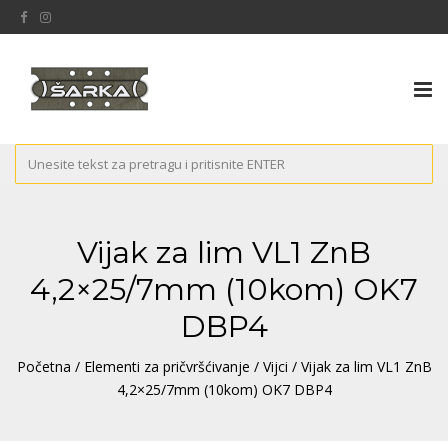
Tog
nav
Vijak za lim VL1 ZnB
4,2×25/7mm (10kom) OK7
DBP4
Početna
/
Elementi za pričvršćivanje
/
Vijci
/ Vijak za lim VL1 ZnB
4,2×25/7mm (10kom) OK7 DBP4