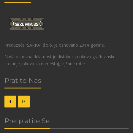
Preduzeće ‘’ŠARKA’’ d.o.o. je osnovano 2014. godine.
Naša osnovna delatnost je distribucija okova građevinske
stolarije, okova za nameštaj, vijčane robe.
Pratite Nas
Pretplatite Se