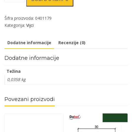
za
lim
VL1
Šifra proizvoda:
0401179
ZnB
Kategorija:
Vijci
4,2x25/7mm
(10kom)
Dodatne informacije
Recenzije (0)
OK7
DBP4
Dodatne informacije
količina
Težina
0,0358 kg
Povezani proizvodi