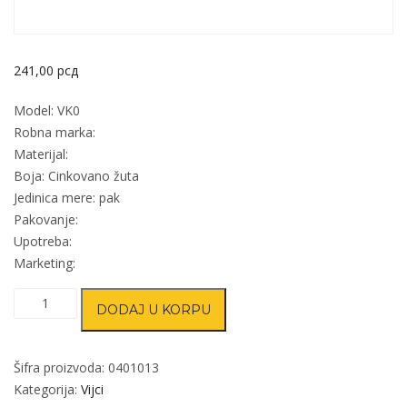
241,00
рсд
Model: VK0
Robna marka:
Materijal:
Boja: Cinkovano žuta
Jedinica mere: pak
Pakovanje:
Upotreba:
Marketing:
Vijak
DODAJ U KORPU
za
ivericu
VK0
Šifra proizvoda:
0401013
ZnŽ
Kategorija:
Vijci
5x60mm