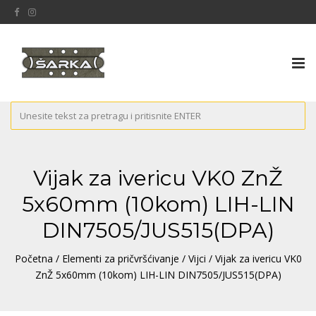
Tog
nav
Vijak za ivericu VK0 ZnŽ
5x60mm (10kom) LIH-LIN
DIN7505/JUS515(DPA)
Početna
/
Elementi za pričvršćivanje
/
Vijci
/ Vijak za ivericu VK0
ZnŽ 5x60mm (10kom) LIH-LIN DIN7505/JUS515(DPA)