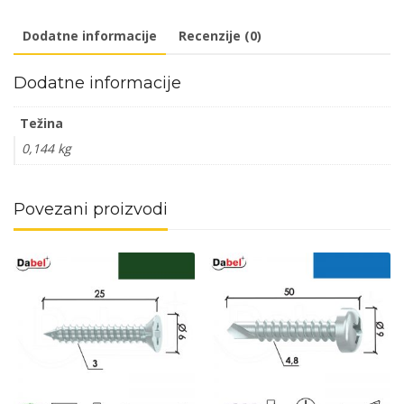
(10kom)
Dodatne informacije
Recenzije (0)
LIH-
LIN
Dodatne informacije
DIN7505/JUS515(DPA)
količina
Težina
0,144 kg
Povezani proizvodi