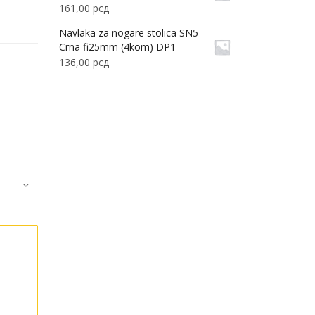
161,00
рсд
Navlaka za nogare stolica SN5
Crna fi25mm (4kom) DP1
136,00
рсд