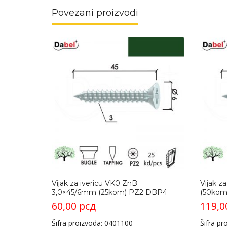
Povezani proizvodi
Vijak za ivericu VK0 ZnB
Vijak z
3,0×45/6mm (25kom) PZ2 DBP4
(50kom
60,00
рсд
119,
Šifra proizvoda: 0401100
Šifra p