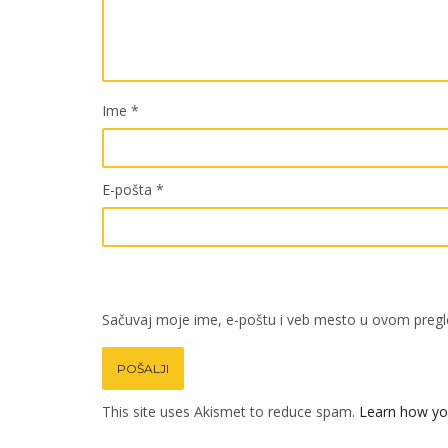
Ime
*
E-pošta
*
Sačuvaj moje ime, e-poštu i veb mesto u ovom pregl
This site uses Akismet to reduce spam.
Learn how yo