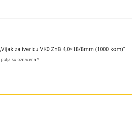
kom)
količina
a „Vijak za ivericu VK0 ZnB 4,0×18/8mm (1000 kom)“
polja su označena
*