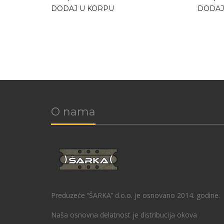
DODAJ U KORPU
DODAJ
O nama
Preduzeće ‘’ŠARKA’’ d.o.o. je osnovano 2014. godine.
Naša osnovna delatnost je distribucija okova