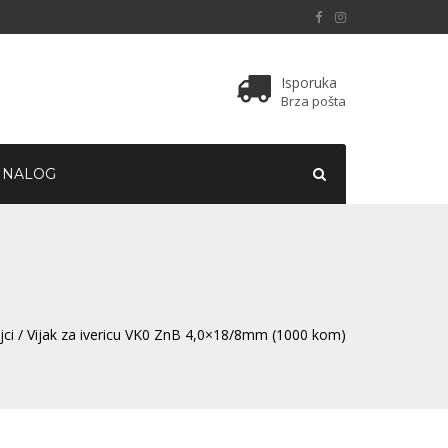
Isporuka
Brza pošta
 NALOG
jci
/ Vijak za ivericu VK0 ZnB 4,0×18/8mm (1000 kom)