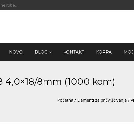
ne robe...
NOVO
BLOG
KONTAKT
KORPA
MOJ
ZnB 4,0×18/8mm (1000 kom)
Početna
/
Elementi za pričvršćivanje
/
Vi