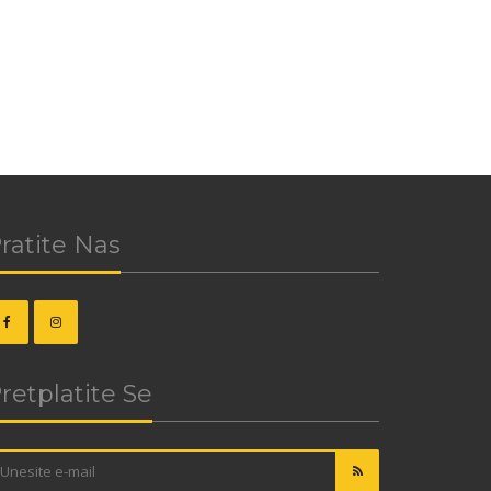
ratite Nas
retplatite Se