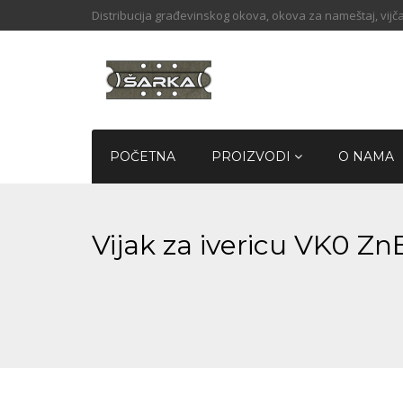
Distribucija građevinskog okova, okova za nameštaj, vijča
POČETNA
PROIZVODI
O NAMA
Vijak za ivericu VK0 