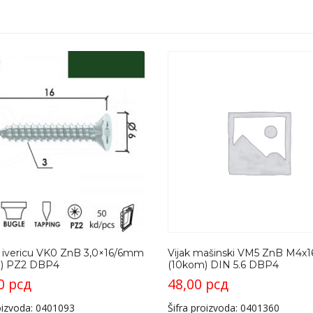
a ivericu VK0 ZnB 3,0×16/6mm
Vijak mašinski VM5 ZnB M4
) PZ2 DBP4
(10kom) DIN 5.6 DBP4
00
рсд
48,00
рсд
roizvoda: 0401093
Šifra proizvoda: 0401360