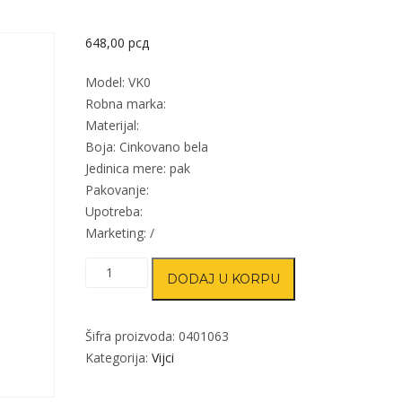
648,00
рсд
Model: VK0
Robna marka:
Materijal:
Boja: Cinkovano bela
Jedinica mere: pak
Pakovanje:
Upotreba:
Marketing: /
Vijak
DODAJ U KORPU
za
ivericu
VK0
Šifra proizvoda:
0401063
ZnB
Kategorija:
Vijci
4,0x18/8mm
(1000