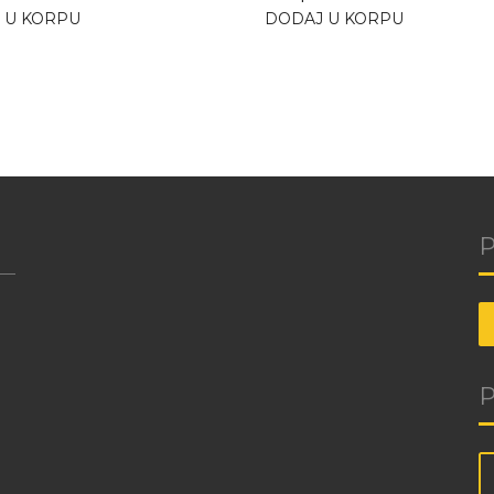
 U KORPU
DODAJ U KORPU
P
P