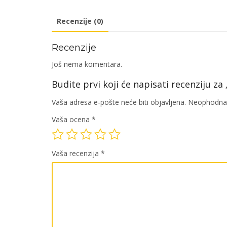
Recenzije (0)
Recenzije
Još nema komentara.
Budite prvi koji će napisati recenziju z
Vaša adresa e-pošte neće biti objavljena.
Neophodna 
Vaša ocena
*
Vaša recenzija
*