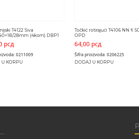
inijski T4122 Siva
Točkić rotirajući T4106 NN fi
3/40×18/28mm (4kom) DBP1
OPD
00
рсд
64,00
рсд
roizvoda: 0211009
Šifra proizvoda: 0206225
 U KORPU
DODAJ U KORPU
P