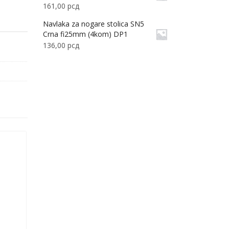
161,00
рсд
Navlaka za nogare stolica SN5
Crna fi25mm (4kom) DP1
136,00
рсд