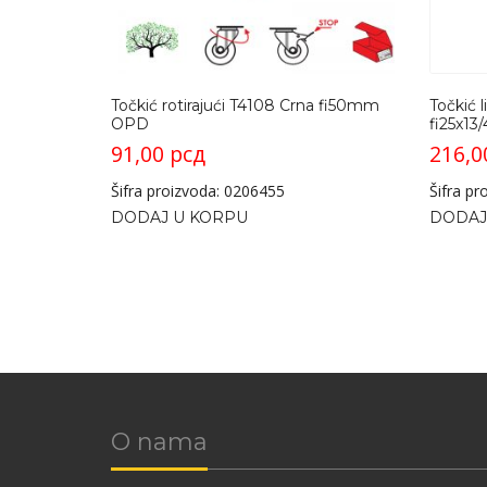
Točkić rotirajući T4108 Crna fi50mm
Točkić l
OPD
fi25x1
91,00
рсд
216,
Šifra proizvoda: 0206455
Šifra p
DODAJ U KORPU
DODAJ
O nama