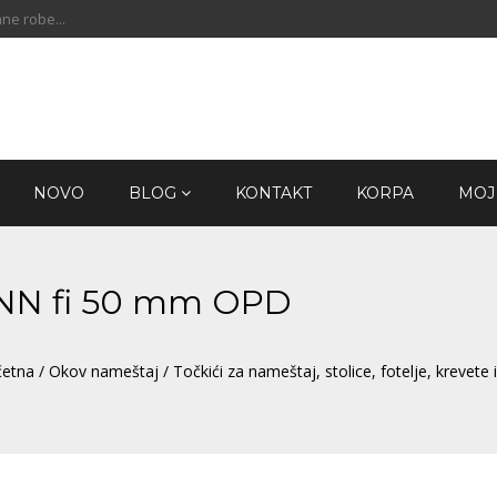
ne robe...
NOVO
BLOG
KONTAKT
KORPA
MOJ
4 NN fi 50 mm OPD
četna
/
Okov nameštaj
/
Točkići za nameštaj, stolice, fotelje, krevete 