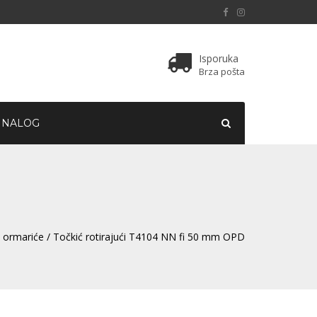
Isporuka
Brza pošta
 NALOG
i ormariće
/ Točkić rotirajući T4104 NN fi 50 mm OPD