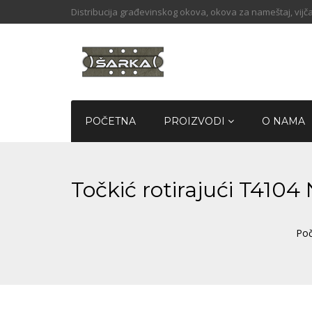
Distribucija građevinskog okova, okova za nameštaj, vijča
POČETNA
PROIZVODI
O NAMA
Točkić rotirajući T410
Po