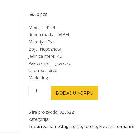
58,00
рсд
Model: T4104
Robna marka: DABEL
Materijal: Pvc
Boja: Nepoznata
Jedinica mere: KD
Pakovanje: Trgovačko
Upotreba: drvo
Marketing:
Točkić
DODAJ U KORPU
rotirajući
T4104
NN
Šifra proizvoda:
0206221
fi
Kategorija:
50
Točkići za nameštaj, stolice, fotelje, krevete i ormarić
mm