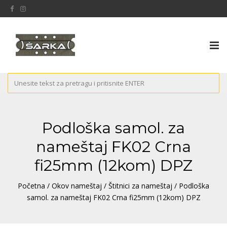
Tog
nav
Podloška samol. za
nameštaj FK02 Crna
fi25mm (12kom) DPZ
Početna
/
Okov nameštaj
/
Štitnici za nameštaj
/ Podloška
samol. za nameštaj FK02 Crna fi25mm (12kom) DPZ