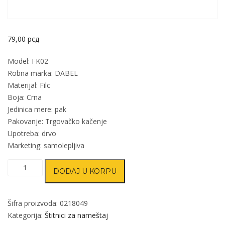
79,00
рсд
Model: FK02
Robna marka: DABEL
Materijal: Filc
Boja: Crna
Jedinica mere: pak
Pakovanje: Trgovačko kačenje
Upotreba: drvo
Marketing: samolepljiva
Podloška
DODAJ U KORPU
samol.
za
nameštaj
Šifra proizvoda:
0218049
FK02
Kategorija:
Štitnici za nameštaj
Crna