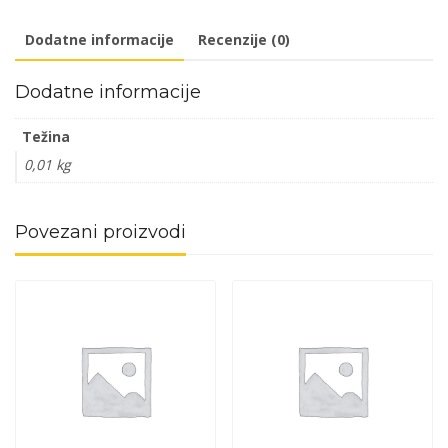
fi25mm
Dodatne informacije
Recenzije (0)
(12kom)
DPZ
Dodatne informacije
količina
Težina
0,01 kg
Povezani proizvodi