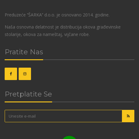
Preduzeće ‘’ŠARKA’’ d.o.o. je osnovano 2014. godine.
Naša osnovna delatnost je distribucija okova građevinske
stolarije, okova za nameštaj, vijčane robe.
Pratite Nas
Pretplatite Se