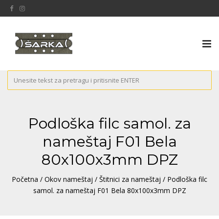
Tog
nav
Podloška filc samol. za
nameštaj F01 Bela
80x100x3mm DPZ
Početna
/
Okov nameštaj
/
Štitnici za nameštaj
/ Podloška filc
samol. za nameštaj F01 Bela 80x100x3mm DPZ