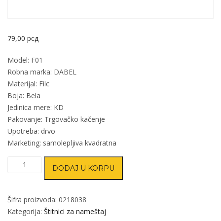
79,00
рсд
Model: F01
Robna marka: DABEL
Materijal: Filc
Boja: Bela
Jedinica mere: KD
Pakovanje: Trgovačko kačenje
Upotreba: drvo
Marketing: samolepljiva kvadratna
Podloška
DODAJ U KORPU
filc
samol.
za
Šifra proizvoda:
0218038
nameštaj
Kategorija:
Štitnici za nameštaj
F01