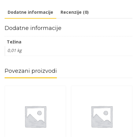
Bela
Dodatne informacije
Recenzije (0)
80x100x3mm
DPZ
Dodatne informacije
količina
Težina
0,01 kg
Povezani proizvodi