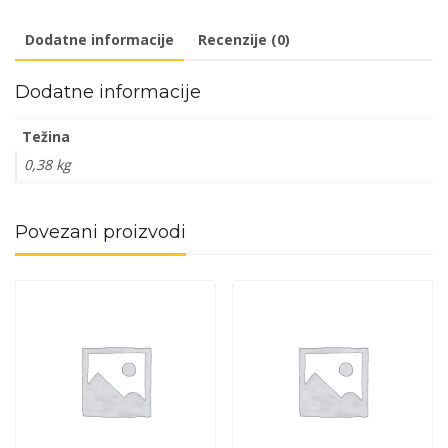
3-
Dodatne informacije
Recenzije (0)
30mm
DP1
Dodatne informacije
količina
Težina
0,38 kg
Povezani proizvodi