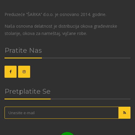
Preduzeće ‘’ŠARKA’’ d.o.o. je osnovano 2014. godine.
Naša osnovna delatnost je distribucija okova građevinske
stolarije, okova za nameštaj, vijčane robe.
Pratite Nas
Pretplatite Se