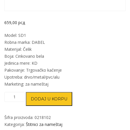
659,00
рсд
Model: SD1
Robna marka: DABEL
Materijal: Čelik
Boja: Cinkovano bela
Jedinica mere: KD
Pakovanje: Trgovačko kačenje
Upotreba: drvo/metal/pvc/alu
Marketing: za nameštaj
Dizalica
DODAJ U KORPU
za
podmetanje
podloške
Šifra proizvoda:
0218102
SD1
Kategorija:
Štitnici za nameštaj
ZnB