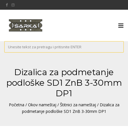
Tog
nav
Dizalica za podmetanje
podloške SD1 ZnB 3-30mm
DP1
Početna
/
Okov nameštaj
/
Štitnici za nameštaj
/ Dizalica za
podmetanje podloške SD1 ZnB 3-30mm DP1