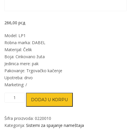
266,00
рсд
Model: LP1
Robna marka: DABEL
Materijal: Čelik
Boja: Cinkovano žuta
Jedinica mere: pak
Pakovanje: Trgovačko kačenje
Upotreba: drvo
Marketing: /
Vezač
DODAJ U KORPU
ugaoni
LP1
ZnŽ
Šifra proizvoda:
0220010
x100xx100/17/0,9mm
Kategorija:
Sistemi za spajanje nameštaja
(4kom)