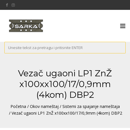
Tog
nav
Vezač ugaoni LP1 ZnŽ
x100xx100/17/0,9mm
(4kom) DBP2
Početna
/
Okov nameštaj
/
Sistemi za spajanje nameštaja
/ Vezač ugaoni LP1 ZnŽ x100xx100/17/0,9mm (4kom) DBP2