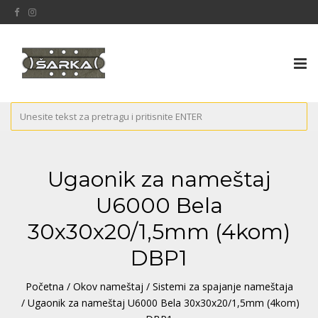
Tog
nav
Ugaonik za nameštaj
U6000 Bela
30x30x20/1,5mm (4kom)
DBP1
Početna
/
Okov nameštaj
/
Sistemi za spajanje nameštaja
/ Ugaonik za nameštaj U6000 Bela 30x30x20/1,5mm (4kom)