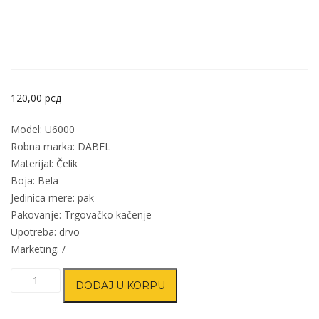
120,00
рсд
Model: U6000
Robna marka: DABEL
Materijal: Čelik
Boja: Bela
Jedinica mere: pak
Pakovanje: Trgovačko kačenje
Upotreba: drvo
Marketing: /
Ugaonik
DODAJ U KORPU
za
nameštaj