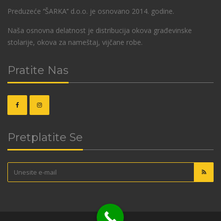
Preduzeće ‘’ŠARKA’’ d.o.o. je osnovano 2014. godine.
Naša osnovna delatnost je distribucija okova građevinske
stolarije, okova za nameštaj, vijčane robe.
Pratite Nas
Pretplatite Se