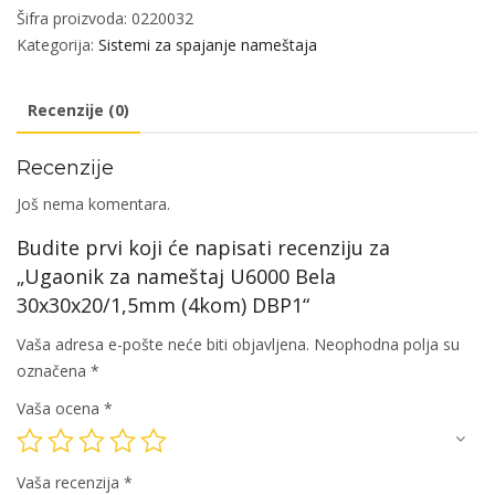
U6000
Šifra proizvoda:
0220032
Bela
Kategorija:
Sistemi za spajanje nameštaja
30x30x20/1,5mm
(4kom)
Recenzije (0)
DBP1
količina
Recenzije
Još nema komentara.
Budite prvi koji će napisati recenziju za
„Ugaonik za nameštaj U6000 Bela
30x30x20/1,5mm (4kom) DBP1“
Vaša adresa e-pošte neće biti objavljena.
Neophodna polja su
označena
*
Vaša ocena
*
Vaša recenzija
*