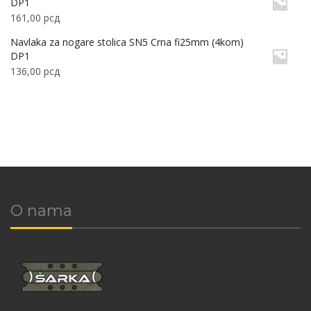
DP1
161,00
рсд
Navlaka za nogare stolica SN5 Crna fi25mm (4kom)
DP1
136,00
рсд
O nama