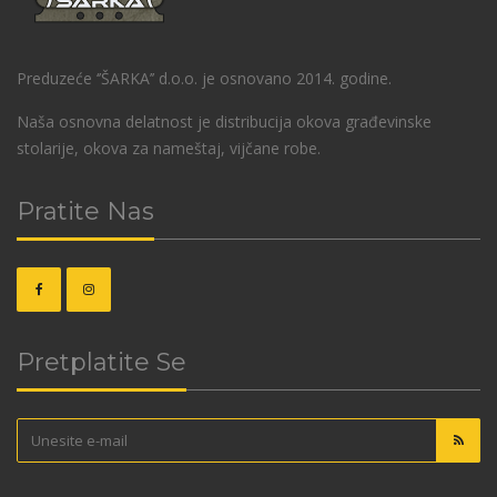
Preduzeće ‘’ŠARKA’’ d.o.o. je osnovano 2014. godine.
Naša osnovna delatnost je distribucija okova građevinske
stolarije, okova za nameštaj, vijčane robe.
Pratite Nas
Pretplatite Se