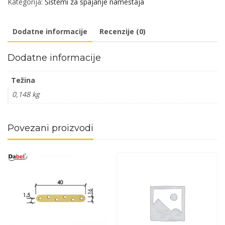
Kategorija:
Sistemi za spajanje nameštaja
80x80x19/2,0mm
(4kom)
Dodatne informacije
Recenzije (0)
DBP1
količina
Dodatne informacije
Težina
0,148 kg
Povezani proizvodi