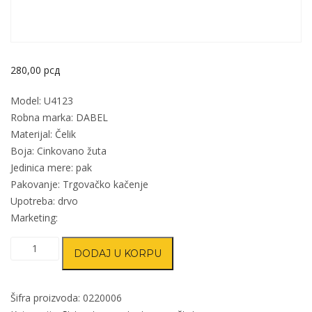
280,00
рсд
Model: U4123
Robna marka: DABEL
Materijal: Čelik
Boja: Cinkovano žuta
Jedinica mere: pak
Pakovanje: Trgovačko kačenje
Upotreba: drvo
Marketing:
Ugaonik
DODAJ U KORPU
za
nameštaj
U4123
Šifra proizvoda:
0220006
ZnŽ