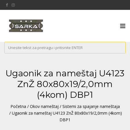
Tog
nav
Ugaonik za nameštaj U4123
ZnŽ 80x80x19/2,0mm
(4kom) DBP1
Početna
/
Okov nameštaj
/
Sistemi za spajanje nameštaja
/ Ugaonik za nameštaj U4123 ZnŽ 80x80x19/2,0mm (4kom)
DBP1