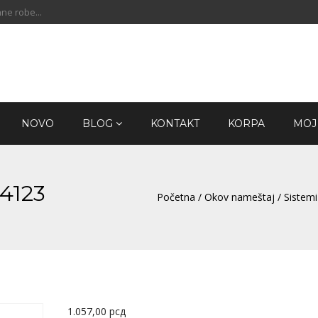
ne robe...
NOVO
BLOG
KONTAKT
KORPA
MOJ
4123
Početna
/
Okov nameštaj
/
Sistemi
1.057,00
рсд