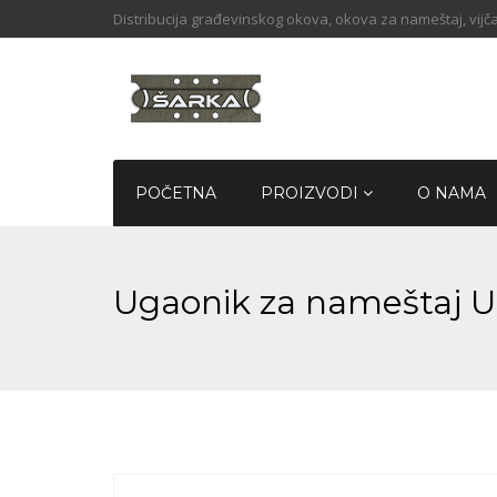
Distribucija građevinskog okova, okova za nameštaj, vijča
POČETNA
PROIZVODI
O NAMA
Ugaonik za nameštaj U