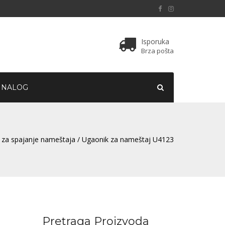
Isporuka
Brza pošta
 NALOG
 za spajanje nameštaja
/ Ugaonik za nameštaj U4123
Pretraga Proizvoda