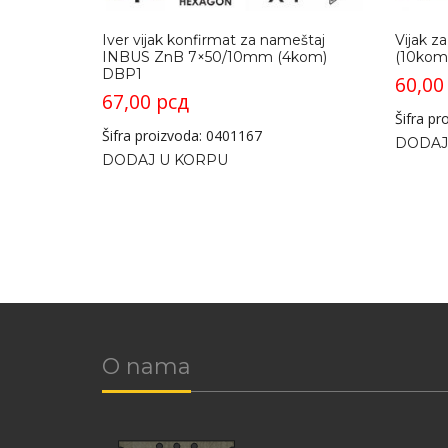
Iver vijak konfirmat za nameštaj
Vijak 
INBUS ZnB 7×50/10mm (4kom)
(10kom
DBP1
60,0
67,00
рсд
Šifra p
Šifra proizvoda: 0401167
DODAJ
DODAJ U KORPU
O nama