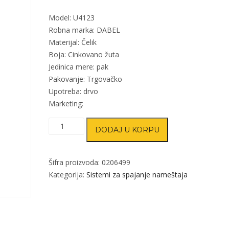
Model: U4123
Robna marka: DABEL
Materijal: Čelik
Boja: Cinkovano žuta
Jedinica mere: pak
Pakovanje: Trgovačko
Upotreba: drvo
Marketing:
Ugaonik
DODAJ U KORPU
za
nameštaj
U4123
Šifra proizvoda:
0206499
količina
Kategorija:
Sistemi za spajanje nameštaja