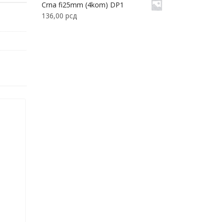
Crna fi25mm (4kom) DP1
136,00
рсд