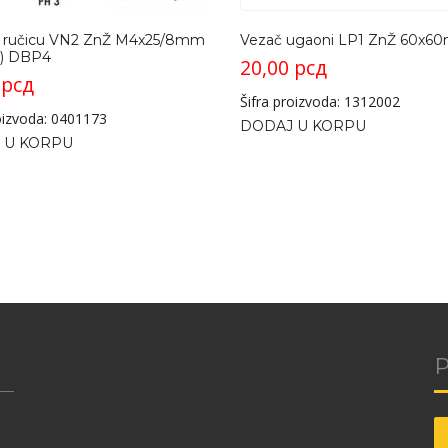
za ručicu VN2 ZnŽ M4x25/8mm
Vezač ugaoni LP1 ZnŽ 60x6
) DBP4
20,00
рсд
0
рсд
Šifra proizvoda: 1312002
roizvoda: 0401173
DODAJ U KORPU
 U KORPU
P