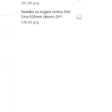
161,00
рсд
Navlaka za nogare stolica SN5
Crna fi25mm (4kom) DP1
136,00
рсд