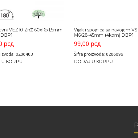
ravni VEZ10 ZnŽ 60x16x1,5mm
Vijak i spojnica sa navojem VS1
 DBP1
M6/28-45mm (4kom) DBP1
00
рсд
99,00
рсд
roizvoda: 0206403
Šifra proizvoda: 0206096
 U KORPU
DODAJ U KORPU
P