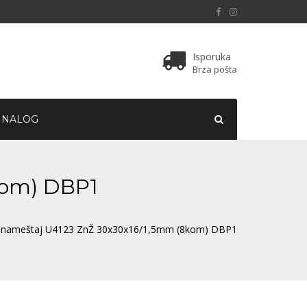
Isporuka
Brza pošta
 NALOG
kom) DBP1
a nameštaj U4123 ZnŽ 30x30x16/1,5mm (8kom) DBP1