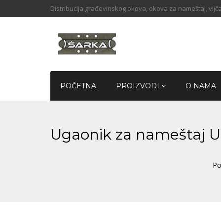
Distribucija građevinskog okova, okova za nameštaj, vijča
POČETNA
PROIZVODI
O NAMA
Ugaonik za nameštaj 
Po