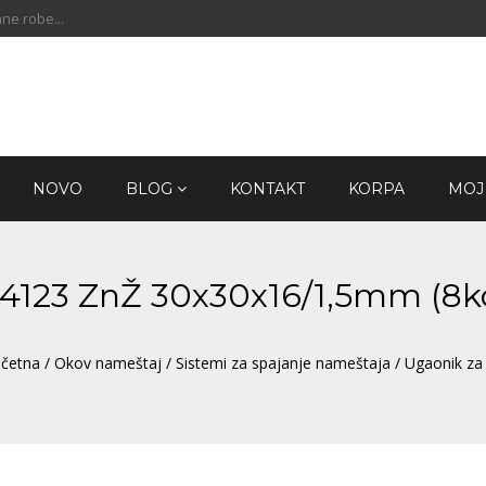
ne robe...
NOVO
BLOG
KONTAKT
KORPA
MOJ
U4123 ZnŽ 30x30x16/1,5mm (8
četna
/
Okov nameštaj
/
Sistemi za spajanje nameštaja
/ Ugaonik z