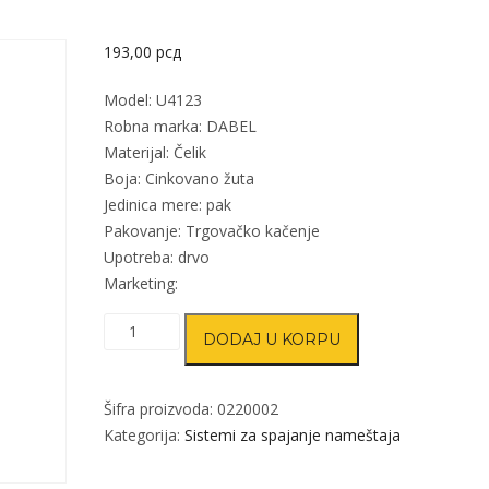
193,00
рсд
Model: U4123
Robna marka: DABEL
Materijal: Čelik
Boja: Cinkovano žuta
Jedinica mere: pak
Pakovanje: Trgovačko kačenje
Upotreba: drvo
Marketing:
Ugaonik
DODAJ U KORPU
za
nameštaj
U4123
Šifra proizvoda:
0220002
ZnŽ
Kategorija:
Sistemi za spajanje nameštaja
30x30x16/1,5mm
(8kom)