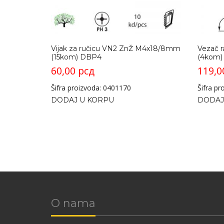
Vijak za ručicu VN2 ZnŽ M4x18/8mm
Vezač 
(15kom) DBP4
(4kom)
60,00
рсд
119,
Šifra proizvoda: 0401170
Šifra p
DODAJ U KORPU
DODAJ
O nama