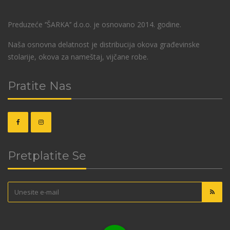
Preduzeće ‘’ŠARKA’’ d.o.o. je osnovano 2014. godine.
Naša osnovna delatnost je distribucija okova građevinske
stolarije, okova za nameštaj, vijčane robe.
Pratite Nas
Pretplatite Se