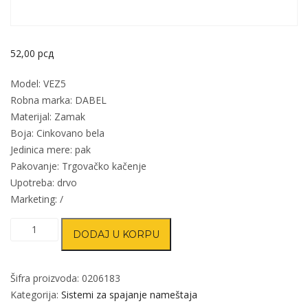
52,00
рсд
Model: VEZ5
Robna marka: DABEL
Materijal: Zamak
Boja: Cinkovano bela
Jedinica mere: pak
Pakovanje: Trgovačko kačenje
Upotreba: drvo
Marketing: /
Spajač
DODAJ U KORPU
VEZ5
ZnB
M3,5/L=13,5mm
Šifra proizvoda:
0206183
(12kom)
Kategorija:
Sistemi za spajanje nameštaja
DBP1