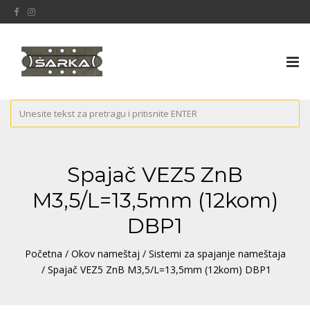
Tog
nav
Spajač VEZ5 ZnB
M3,5/L=13,5mm (12kom)
DBP1
Početna
/
Okov nameštaj
/
Sistemi za spajanje nameštaja
/ Spajač VEZ5 ZnB M3,5/L=13,5mm (12kom) DBP1