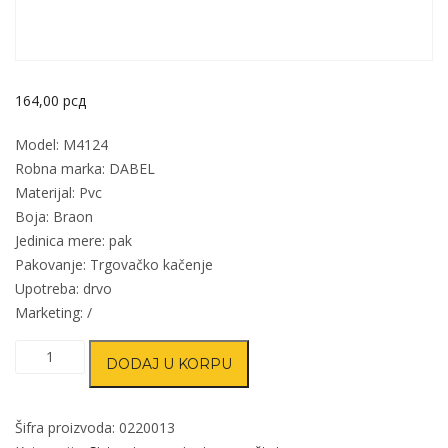
164,00
рсд
Model: M4124
Robna marka: DABEL
Materijal: Pvc
Boja: Braon
Jedinica mere: pak
Pakovanje: Trgovačko kačenje
Upotreba: drvo
Marketing: /
Magnet
DODAJ U KORPU
za
nameštaj
M4124
Šifra proizvoda:
0220013
Braon