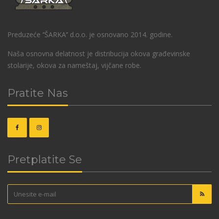
Preduzeće ‘’ŠARKA’’ d.o.o. je osnovano 2014. godine.
Naša osnovna delatnost je distribucija okova građevinske
stolarije, okova za nameštaj, vijčane robe.
Pratite Nas
Pretplatite Se