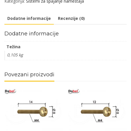
Kategorija:
Sistemi za spajanje nameštaja
56/16/14mm
(4kom)
Dodatne informacije
Recenzije (0)
5kg
DBP1
Dodatne informacije
količina
Težina
0,105 kg
Povezani proizvodi