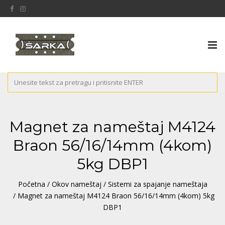
Tog
nav
Magnet za nameštaj M4124
Braon 56/16/14mm (4kom)
5kg DBP1
Početna
/
Okov nameštaj
/
Sistemi za spajanje nameštaja
/ Magnet za nameštaj M4124 Braon 56/16/14mm (4kom) 5kg
DBP1