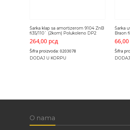
Šarka klap sa amortizerom 9104 ZnB
Šarka u
fi35/110` (2kom) Polukoleno DP2
Braon 
264,00
рсд
66,0
Šifra proizvoda: 0203078
Šifra p
DODAJ U KORPU
DODAJ
O nama