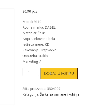
20,90
рсд
Model: 9110
Robna marka: DABEL
Materijal: Čelik
Boja: Cinkovano bela
Jedinica mere: KD
Pakovanje: Trgovačko
Upotreba: staklo
Marketing: /
Šarka
DODAJ U KORPU
klap
za
staklo
Šifra proizvoda:
3304009
9110
Kategorija:
Šarke za ormane i kuhinje
ZnB
fi