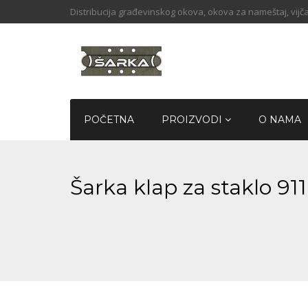
Distribucija građevinskog okova, okova za nameštaj, vijča
POČETNA
PROIZVODI
O NAMA
Šarka klap za staklo 9