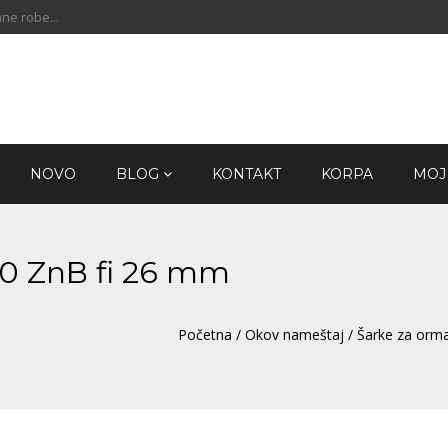
ne robe...
NOVO
BLOG
KONTAKT
KORPA
MOJ
110 ZnB fi 26 mm
Početna
/
Okov nameštaj
/
Šarke za orma