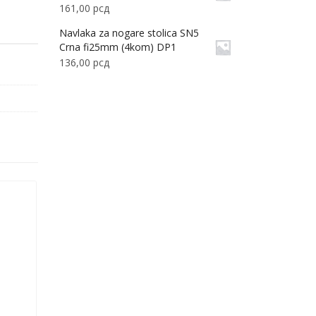
161,00
рсд
Navlaka za nogare stolica SN5
Crna fi25mm (4kom) DP1
136,00
рсд