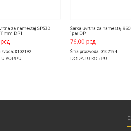
vrtna za nameštaj SP530
Šarka uvrtna za nameštaj 960
fi11mm DP1
1par,DP
0
рсд
76,00
рсд
roizvoda: 0102192
Šifra proizvoda: 0102194
 U KORPU
DODAJ U KORPU
P