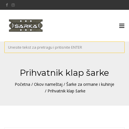
Tog
nav
Prihvatnik klap šarke
Početna
/
Okov nameštaj
/
Šarke za ormane i kuhinje
/ Prihvatnik klap šarke