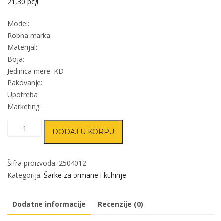
21,30
рсд
Model:
Robna marka:
Materijal:
Boja:
Jedinica mere: KD
Pakovanje:
Upotreba:
Marketing:
Prihvatnik
DODAJ U KORPU
klap
šarke
količina
Šifra proizvoda:
2504012
Kategorija:
Šarke za ormane i kuhinje
Dodatne informacije
Recenzije (0)