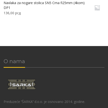
Navlaka za nogare stolica SN5 Crna fi25mm (4kom)
DP1
136,00
рсд
O nama
Preduzeće ‘’ŠARKA’’ d.o.o. je osnovano 2014. godine.