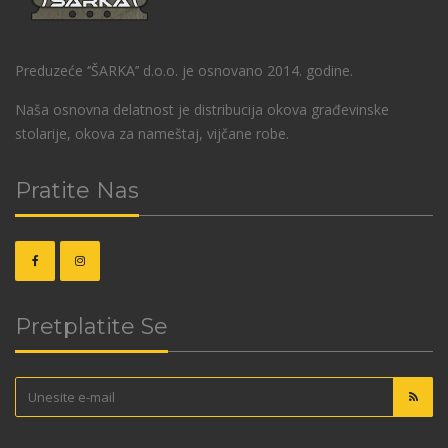
Preduzeće ‘’ŠARKA’’ d.o.o. je osnovano 2014. godine.
Naša osnovna delatnost je distribucija okova građevinske
stolarije, okova za nameštaj, vijčane robe.
Pratite Nas
Pretplatite Se