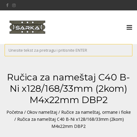
Tog
nav
Ručica za nameštaj C40 B-
Ni x128/168/33mm (2kom)
M4x22mm DBP2
Početna
/
Okov nameštaj
/
Ručice za nameštaj, ormane i fioke
/ Ručica za nameštaj C40 B-Ni x128/168/33mm (2kom)
M4x22mm DBP2