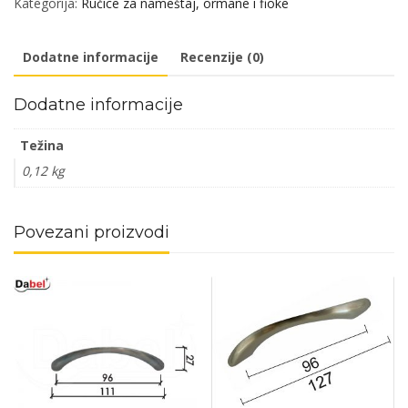
Kategorija:
Ručice za nameštaj, ormane i fioke
Ni
x128/168/33mm
Dodatne informacije
Recenzije (0)
(2kom)
M4x22mm
Dodatne informacije
DBP2
količina
Težina
0,12 kg
Povezani proizvodi