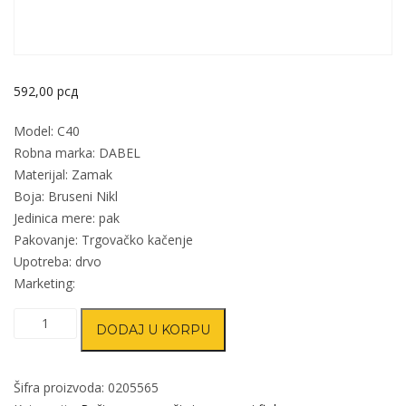
592,00
рсд
Model: C40
Robna marka: DABEL
Materijal: Zamak
Boja: Bruseni Nikl
Jedinica mere: pak
Pakovanje: Trgovačko kačenje
Upotreba: drvo
Marketing:
Ručica
DODAJ U KORPU
za
nameštaj
C40
Šifra proizvoda:
0205565
B-