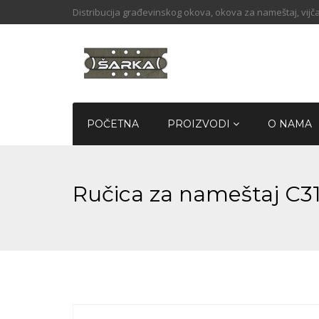
Distribucija građevinskog okova, okova za nameštaj, vijča
POČETNA
PROIZVODI
O NAMA
Ručica za nameštaj C3