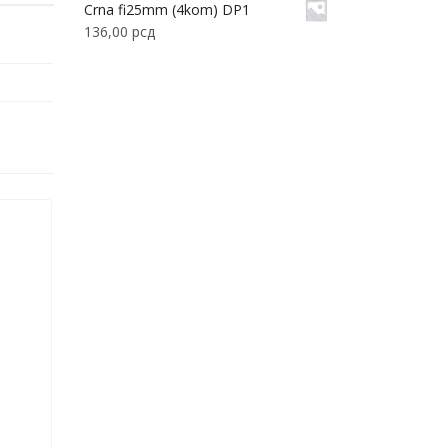
Crna fi25mm (4kom) DP1
136,00
рсд