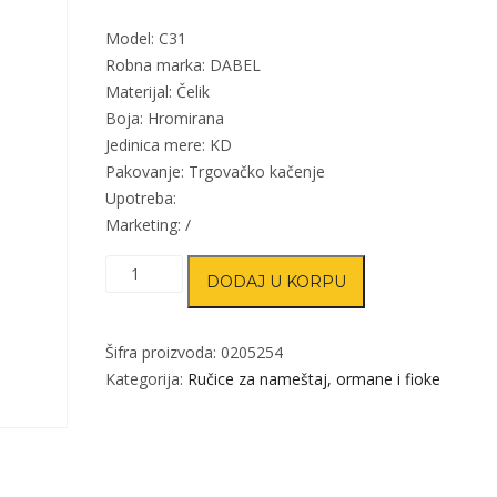
Model: C31
Robna marka: DABEL
Materijal: Čelik
Boja: Hromirana
Jedinica mere: KD
Pakovanje: Trgovačko kačenje
Upotreba:
Marketing: /
Ručica
DODAJ U KORPU
za
nameštaj
C31
Šifra proizvoda:
0205254
količina
Kategorija:
Ručice za nameštaj, ormane i fioke