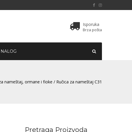
Isporuka
Brza pošta
 NALOG
za nameštaj, ormane i fioke
/ Ručica za nameštaj C31
Pretraga Proizvoda