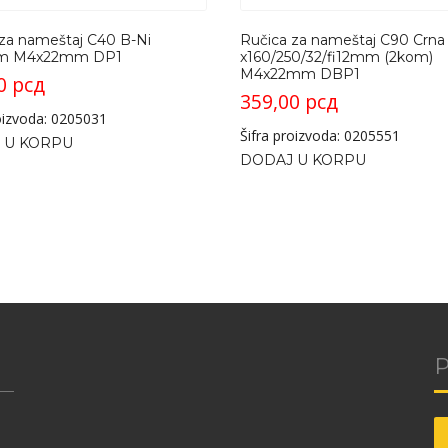
za nameštaj C40 B-Ni
Ručica za nameštaj C90 Crna
m M4x22mm DP1
x160/250/32/fi12mm (2kom)
M4x22mm DBP1
00
рсд
359,00
рсд
roizvoda: 0205031
Šifra proizvoda: 0205551
 U KORPU
DODAJ U KORPU
P