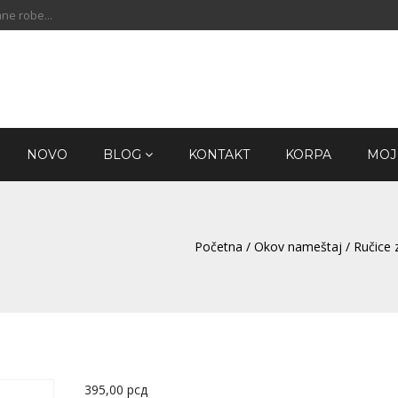
ne robe...
NOVO
BLOG
KONTAKT
KORPA
MOJ
1
Početna
/
Okov nameštaj
/
Ručice 
395,00
рсд