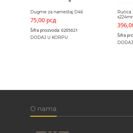
Dugme za nameštaj D46
Ručica 
x224m
75,00
рсд
396,
Šifra proizvoda: 0205021
Šifra p
DODAJ U KORPU
DODAJ
O nama