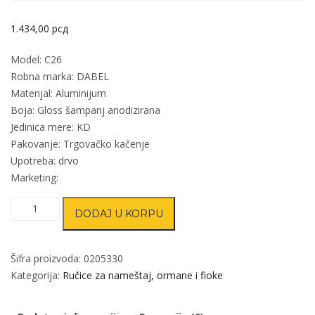
1.434,00
рсд
Model: C26
Robna marka: DABEL
Materijal: Aluminijum
Boja: Gloss šampanj anodizirana
Jedinica mere: KD
Pakovanje: Trgovačko kačenje
Upotreba: drvo
Marketing:
Ručica
DODAJ U KORPU
za
nameštaj
C26
Šifra proizvoda:
0205330
GlŠaAnodiz
Kategorija:
Ručice za nameštaj, ormane i fioke
x897,5mm
količina