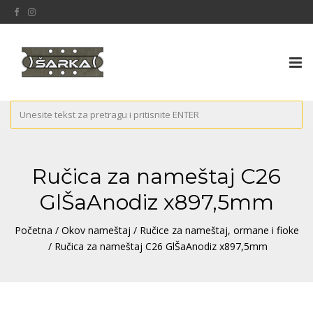
Tog
nav
Ručica za nameštaj C26
GlŠaAnodiz x897,5mm
Početna
/
Okov nameštaj
/
Ručice za nameštaj, ormane i fioke
/ Ručica za nameštaj C26 GlŠaAnodiz x897,5mm