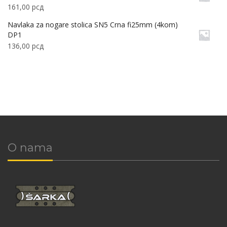
161,00
рсд
Navlaka za nogare stolica SN5 Crna fi25mm (4kom)
DP1
136,00
рсд
O nama