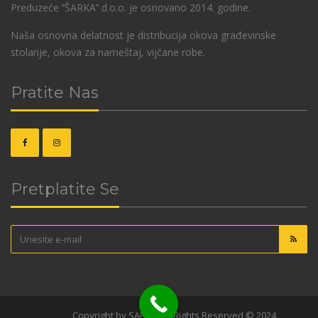
Preduzeće ‘’ŠARKA’’ d.o.o. je osnovano 2014. godine.
Naša osnovna delatnost je distribucija okova građevinske
stolarije, okova za nameštaj, vijčane robe.
Pratite Nas
Pretplatite Se
OKOVI
Copyright by SARKA. All Rights Reserved © 2024