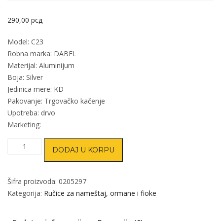
290,00
рсд
Model: C23
Robna marka: DABEL
Materijal: Aluminijum
Boja: Silver
Jedinica mere: KD
Pakovanje: Trgovačko kačenje
Upotreba: drvo
Marketing:
Ručica
DODAJ U KORPU
za
nameštaj
C23
Šifra proizvoda:
0205297
Silver
Kategorija:
Ručice za nameštaj, ormane i fioke
x224mm
DP1