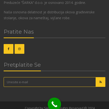
Preduzeće ‘’ŠARKA’’ d.o.o. je osnovano 2014. godine.
Naša osnovna delatnost je distribucija okova građevinske
stolarije, okova za nameštaj, vijčane robe.
Pratite Nas
Pretplatite Se
OKOVI
Copyright by SARKA. All Rights Reserved © 2024