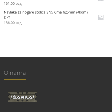
161,00
рсд
Navlaka za nogare stolica SN5 Crna fi25mm (4kom)
DP1
136,00
рсд
O nama