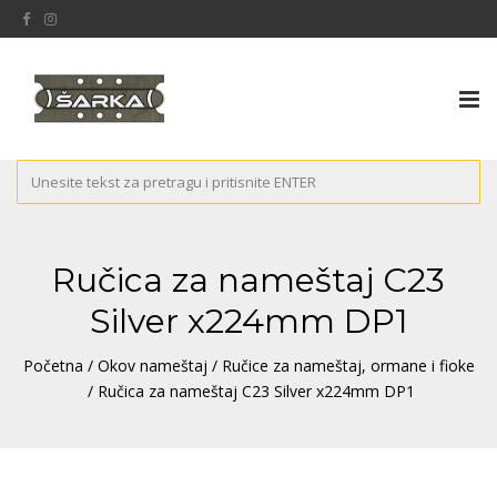
Tog
nav
Ručica za nameštaj C23
Silver x224mm DP1
Početna
/
Okov nameštaj
/
Ručice za nameštaj, ormane i fioke
/ Ručica za nameštaj C23 Silver x224mm DP1