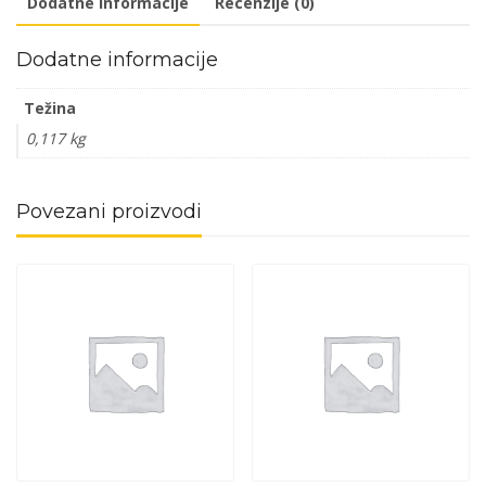
Dodatne informacije
Recenzije (0)
količina
Dodatne informacije
Težina
0,117 kg
Povezani proizvodi