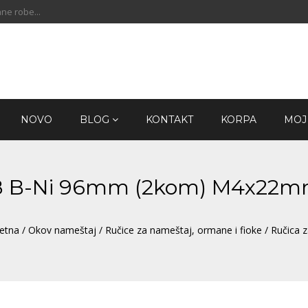
ne robe...
NOVO
BLOG
KONTAKT
KORPA
MOJ
C18 B-Ni 96mm (2kom) M4x22
etna
/
Okov nameštaj
/
Ručice za nameštaj, ormane i fioke
/ Ručica