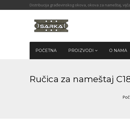
Distribucija građevinskog okova, okova za nameštaj, vijča
POČETNA
PROIZVODI
O NAMA
Ručica za nameštaj 
Poč