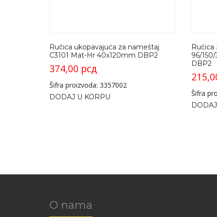
Ručica ukopavajuća za nameštaj
Ručica 
C3101 Mat-Hr 40x120mm DBP2
96/150
DBP2
374,00
рсд
215,
Šifra proizvoda: 3357002
Šifra p
DODAJ U KORPU
DODAJ
O nama