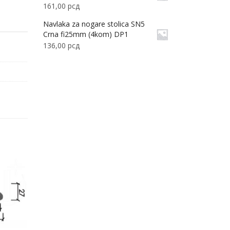
161,00
рсд
Navlaka za nogare stolica SN5
Crna fi25mm (4kom) DP1
136,00
рсд