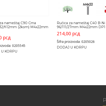
za nameštaj C90 Crna
Ručica za nameštaj C40 B-Ni
/32/fi12mm (2kom) M4x22mm
96/111/27mm M4x22mm DP1
214,00
рсд
00
рсд
Šifra proizvoda: 0205026
roizvoda: 0205545
DODAJ U KORPU
 U KORPU
P