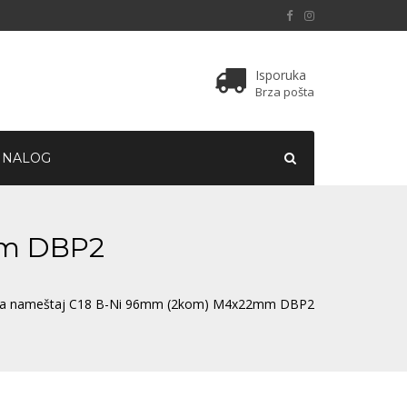
Isporuka
Brza pošta
 NALOG
mm DBP2
 za nameštaj C18 B-Ni 96mm (2kom) M4x22mm DBP2