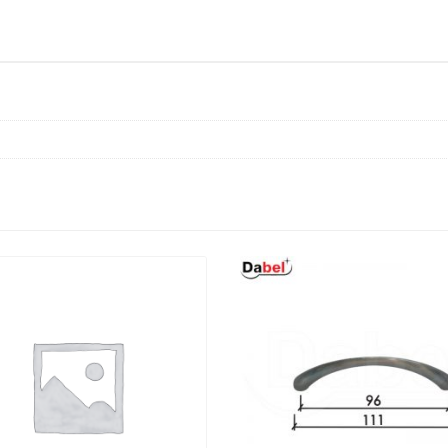
(2kom)
M4x22mm
DBP2
količina