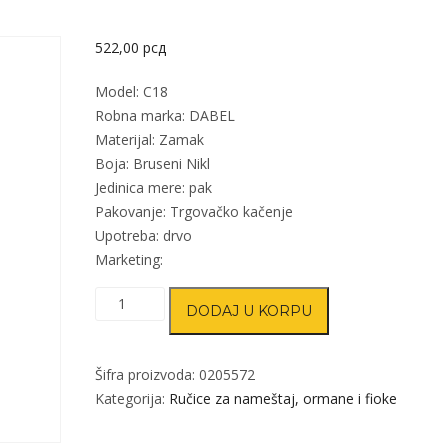
522,00
рсд
Model: C18
Robna marka: DABEL
Materijal: Zamak
Boja: Bruseni Nikl
Jedinica mere: pak
Pakovanje: Trgovačko kačenje
Upotreba: drvo
Marketing:
Ručica
DODAJ U KORPU
za
nameštaj
C18
Šifra proizvoda:
0205572
B-
Kategorija:
Ručice za nameštaj, ormane i fioke
Ni
96mm