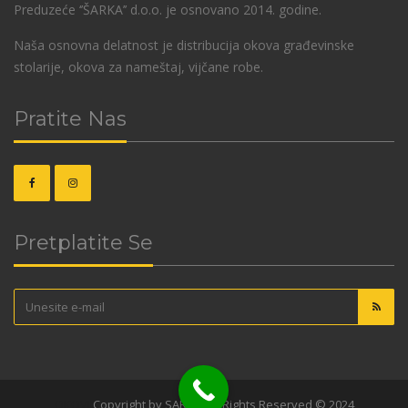
Preduzeće ‘’ŠARKA’’ d.o.o. je osnovano 2014. godine.
Naša osnovna delatnost je distribucija okova građevinske
stolarije, okova za nameštaj, vijčane robe.
Pratite Nas
Pretplatite Se
OKOVI
Copyright by SARKA. All Rights Reserved © 2024