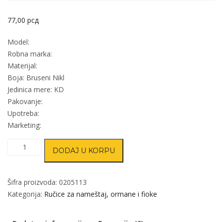
77,00
рсд
Model:
Robna marka:
Materijal:
Boja: Bruseni Nikl
Jedinica mere: KD
Pakovanje:
Upotreba:
Marketing:
Ručica
DODAJ U KORPU
za
nameštaj
B-
Šifra proizvoda:
0205113
Ni
Kategorija:
Ručice za nameštaj, ormane i fioke
96mm
količina