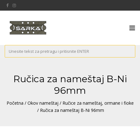
Tog
nav
Ručica za nameštaj B-Ni
96mm
Početna
/
Okov nameštaj
/
Ručice za nameštaj, ormane i fioke
/ Ručica za nameštaj B-Ni 96mm