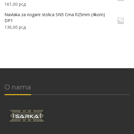
161,00
рсд
Navlaka za nogare stolica SN5 Crna fi25mm (4kom)
DP1
136,00
рсд
O nama