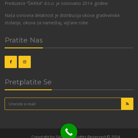
Preduzeće ‘’ŠARKA’’ d.o.o. je osnovano 2014. godine.
Naša osnovna delatnost je distribucija okova građevinske
stolarije, okova za nameštaj, vijčane robe.
Pratite Nas
Pretplatite Se
OKOVI
Copyright by SARKA. All Rights Reserved © 2024