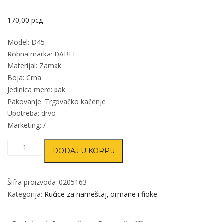
170,00
рсд
Model: D45
Robna marka: DABEL
Materijal: Zamak
Boja: Crna
Jedinica mere: pak
Pakovanje: Trgovačko kačenje
Upotreba: drvo
Marketing: /
Dugme
DODAJ U KORPU
za
nameštaj
D45
Šifra proizvoda:
0205163
Crna
Kategorija:
Ručice za nameštaj, ormane i fioke
72mm
(2kom)