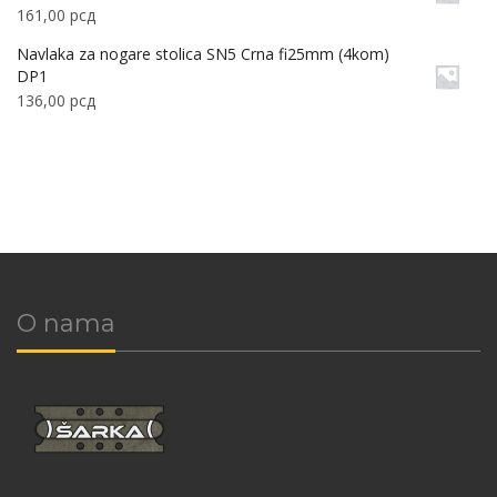
161,00
рсд
Navlaka za nogare stolica SN5 Crna fi25mm (4kom)
DP1
136,00
рсд
O nama