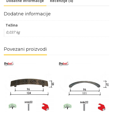
Dodatne informacije
Recenzije (0)
DBP1
količina
Dodatne informacije
Težina
0,037 kg
Povezani proizvodi