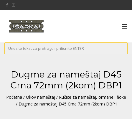
Tog
nav
Dugme za nameštaj D45
Crna 72mm (2kom) DBP1
Početna
/
Okov nameštaj
/
Ručice za nameštaj, ormane i fioke
/ Dugme za nameštaj D45 Crna 72mm (2kom) DBP1